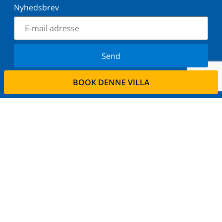
Nyhedsbrev
Send
Tilmeld dig vores nyhedsbrev og bliv orienteret om
BOOK DENNE VILLA
de seneste nyheder og tilbud. Vi respekterer dit
privatliv.
Lej din ejendom
Ønsker De at udleje deres bolig via os?
Læs mere