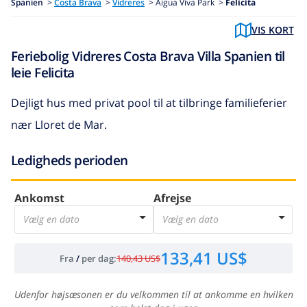
Spanien
>
Costa Brava
>
Vidreres
>
Aigua Viva Park >
Felicita
VIS KORT
Feriebolig Vidreres Costa Brava Villa Spanien til
leie Felicita
Dejligt hus med privat pool til at tilbringe familieferier
nær Lloret de Mar.
Ledigheds perioden
Ankomst
Afrejse
Vælg en dato
Vælg en dato
133,41 US$
Fra
/
per dag
:
140,43 US$
Udenfor højsæsonen er du velkommen til at ankomme en hvilken