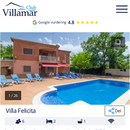
4.8
★★★★★
★★★★★
Google vurdering
1
/
26
Villa Felicita
Del
6
2
1