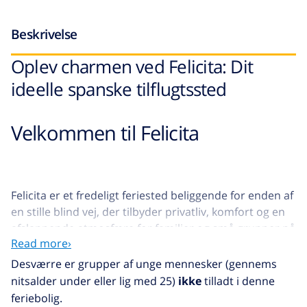
Beskrivelse
Oplev charmen ved Felicita: Dit
ideelle spanske tilflugtssted
Velkommen til Felicita
Felicita er et fredeligt feriested beliggende for enden af ​​
en stille blind vej, der tilbyder privatliv, komfort og en
afslappende atmosfære for familier og små grupper på
Read more›
op til 6 gæster.
Desværre er grupper af unge mennesker (gennems
Ejendommen inkluderer en privat parkeringsplads og
nitsalder under eller lig med 25)
ikke
tilladt i denne
ligger kun 7 km fra de smukke strande i Lloret de Mar,
feriebolig.