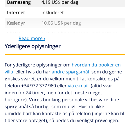
Barneseng
4,19 US$ per dag
Internet
inkluderet
Kæledyr
10,05 US$ per dag
Ekstra
17,59 US$ per person , skal betales
Read more ›
sengetøj
ved ankomsten
Yderligere oplysninger
Ekstra
8,80 US$ per person , skal betales
håndklæder
ved ankomsten
For yderligere oplysninger om
hvordan du booker en
Sen checkout
113,75 US$
villa
eller hvis du har
andre spørgsmål
som du gerne
Ekstra
baseret på energiforbruget
ønskes svaret, er du velkommen til at kontakte os på
rengøring
(52,77 US$/HOUR)
telefon +34 972 377 960 eller
via e-mail
(altid svar
inden for 24 timer, men for det meste meget
Afbestillings
4.80% af det samlede beløb
fond:
hurtigere). Vores booking personale vil besvare dine
spørgsmål så hurtigt som muligt. Hvis du ikke
umiddelbart kan kontakte os på telefon (linjerne kan til
tider være optaget), så bedes du venligst prøve igen.