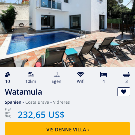
10
10km
egen
wifi
4
3
Watamula
Spanien
-
Costa Brava
-
Vidreres
fra
/
232,65 US$
per
dag
VIS DENNE VILLA
›