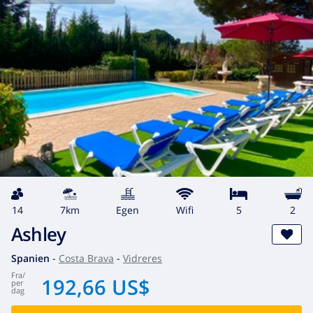
14
7km
egen
wifi
5
2
Ashley
Spanien
-
Costa Brava
-
Vidreres
fra
/
192,66 US$
per
dag