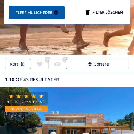
FILTER LÖSCHEN
FLERE MULIGHEDER
1
0
0
Villa Vidreres | Vidreres Villas
Kort
Sortere
1-10 OF 43 RESULTATER
9.0
/ 10 |
2
ANMELDELSER
★ VUGENS VILLA