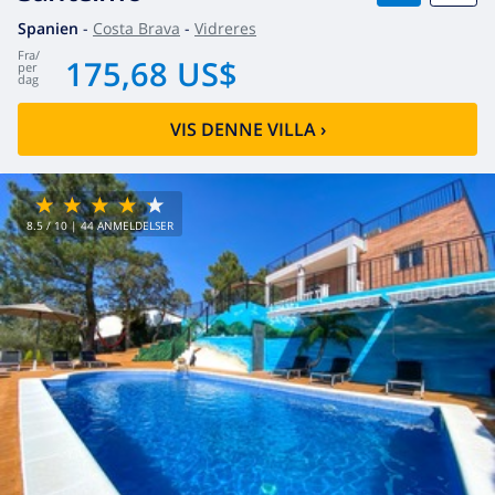
Spanien
-
Costa Brava
-
Vidreres
fra
/
175,68 US$
per
dag
VIS DENNE VILLA
›
8.5
/ 10 |
44
ANMELDELSER