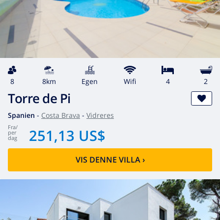
8
8km
egen
wifi
4
2
Torre de Pi
Spanien
-
Costa Brava
-
Vidreres
fra
/
251,13 US$
per
dag
VIS DENNE VILLA
›