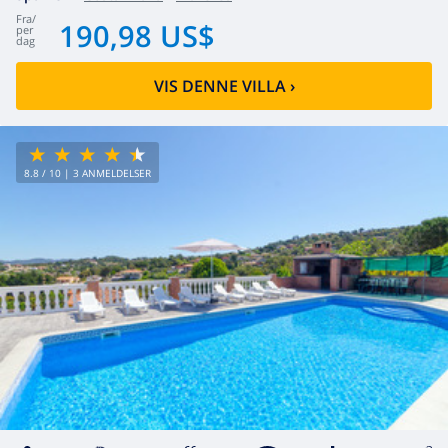
fra
/
190,98 US$
per
dag
VIS DENNE VILLA
›
8.8
/ 10 |
3
ANMELDELSER