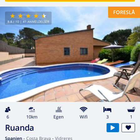
FORESLÅ
8.8
/ 10 |
41
ANMELDELSER
6
10km
egen
wifi
3
1
Ruanda
Spanien
-
Costa Brava
-
Vidreres