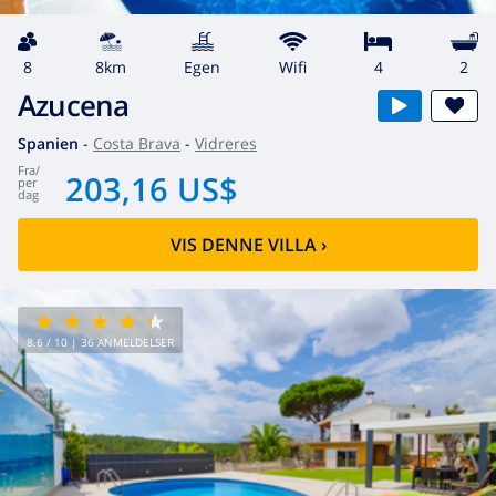
8
8km
egen
wifi
4
2
Azucena
Spanien
-
Costa Brava
-
Vidreres
fra
/
203,16 US$
per
dag
VIS DENNE VILLA
›
8.6
/ 10 |
36
ANMELDELSER