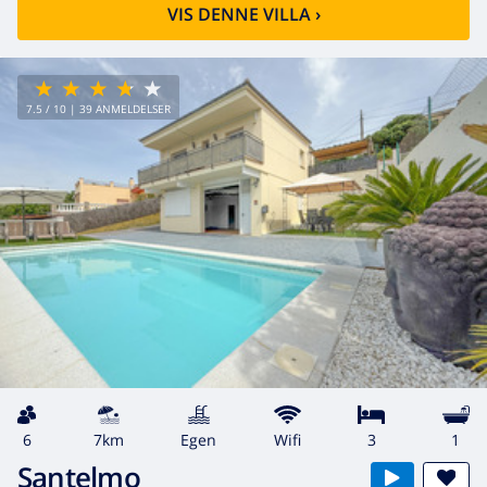
VIS DENNE VILLA
›
7.5
/ 10 |
39
ANMELDELSER
6
7km
egen
wifi
3
1
Santelmo