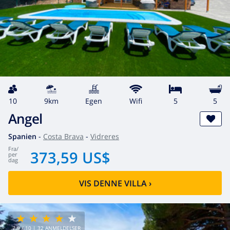
10
9km
egen
wifi
5
5
Angel
Spanien
-
Costa Brava
-
Vidreres
fra
/
373,59 US$
per
dag
VIS DENNE VILLA
›
7.9
/ 10 |
32
ANMELDELSER