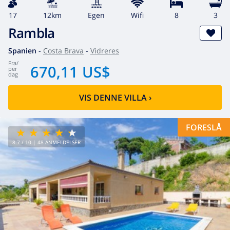
17
12km
egen
wifi
8
3
Rambla
Spanien
-
Costa Brava
-
Vidreres
fra
/
670,11 US$
per
dag
VIS DENNE VILLA
›
FORESLÅ
8.7
/ 10 |
48
ANMELDELSER