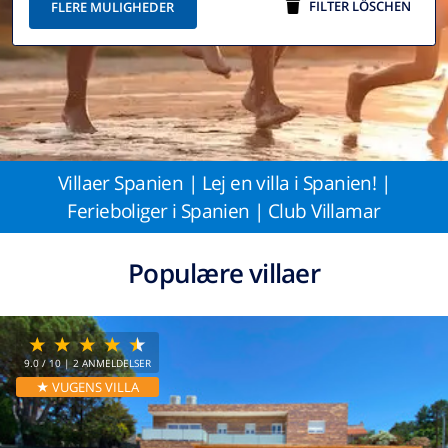
FILTER LÖSCHEN
FLERE MULIGHEDER
Villaer Spanien | Lej en villa i Spanien! |
Ferieboliger i Spanien | Club Villamar
Populære villaer
9.0
/ 10 |
2
ANMELDELSER
★ VUGENS VILLA