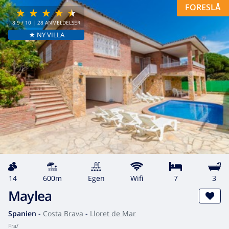
FORESLÅ
8.9
/ 10 |
28
ANMELDELSER
★ NY VILLA
14
600m
egen
wifi
7
3
Maylea
Spanien
-
Costa Brava
-
Lloret de Mar
fra
/