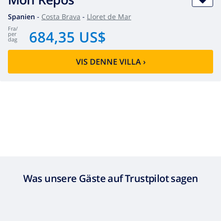
Spanien
-
Costa Brava
-
Lloret de Mar
fra
/
684,35 US$
per
dag
VIS DENNE VILLA
›
Was unsere Gäste auf Trustpilot sagen