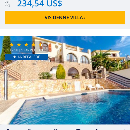
234,54 US$
per
dag
VIS DENNE VILLA
›
9.1
/ 10 |
13
ANMELDELSER
★ ANBEFALEDE