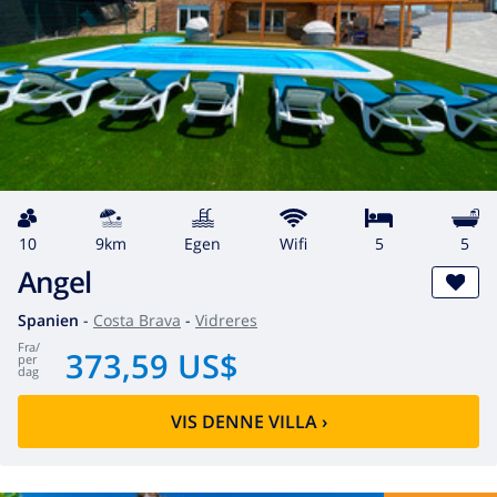
10
9km
egen
wifi
5
5
Angel
Spanien
-
Costa Brava
-
Vidreres
fra
/
373,59 US$
per
dag
VIS DENNE VILLA
›