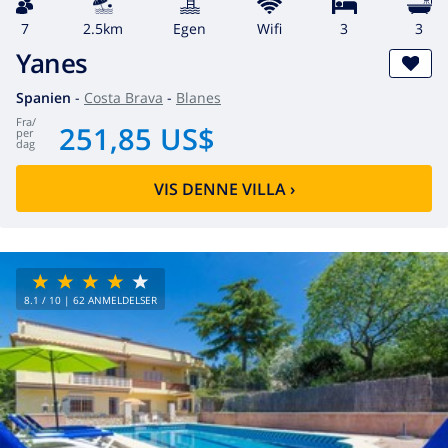
7
2.5km
egen
wifi
3
3
Yanes
Spanien
-
Costa Brava
-
Blanes
fra
/
251,85 US$
per
dag
VIS DENNE VILLA
›
8.1
/ 10 |
62
ANMELDELSER