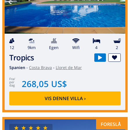
12
9km
egen
wifi
4
2
Tropics
Spanien
-
Costa Brava
-
Lloret de Mar
fra
/
268,05 US$
per
dag
VIS DENNE VILLA
›
FORESLÅ