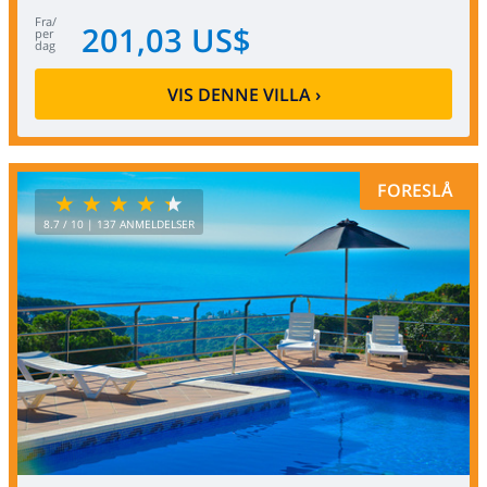
fra
/
201,03 US$
per
dag
VIS DENNE VILLA
›
FORESLÅ
8.7
/ 10 |
137
ANMELDELSER