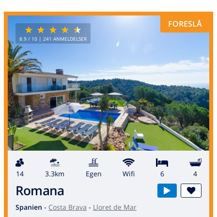
FORESLÅ
8.9
/ 10 |
241
ANMELDELSER
14
3.3km
egen
wifi
6
4
Romana
Spanien
-
Costa Brava
-
Lloret de Mar