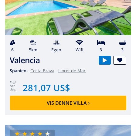
6
5km
egen
wifi
3
3
Valencia
Spanien
-
Costa Brava
-
Lloret de Mar
fra
/
281,07 US$
per
dag
VIS DENNE VILLA
›