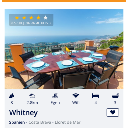
8.5
/ 10 |
202
ANMELDELSER
8
2.8km
egen
wifi
4
3
Whitney
Spanien
-
Costa Brava
-
Lloret de Mar