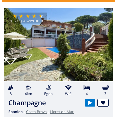
9.0
/ 10 |
48
ANMELDELSER
8
4km
egen
wifi
4
3
Champagne
Spanien
-
Costa Brava
-
Lloret de Mar