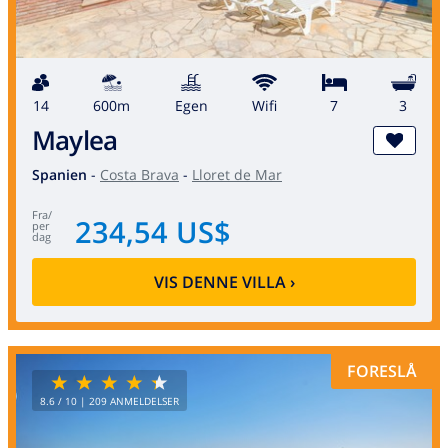
14
600m
egen
wifi
7
3
Maylea
Spanien
-
Costa Brava
-
Lloret de Mar
fra
/
234,54 US$
per
dag
VIS DENNE VILLA
›
FORESLÅ
8.6
/ 10 |
209
ANMELDELSER