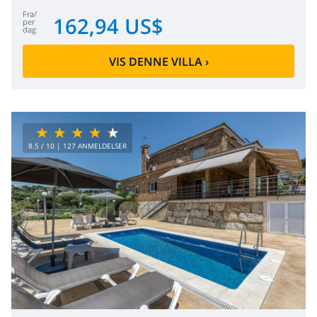
fra
/
162,94 US$
per
dag
VIS DENNE VILLA
›
8.5
/ 10 |
127
ANMELDELSER