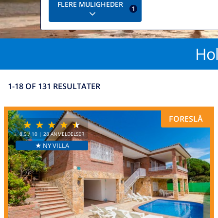
FLERE MULIGHEDER
1
Hol
1-18 OF 131 RESULTATER
FORESLÅ
8.9
/ 10 |
28
ANMELDELSER
★ NY VILLA