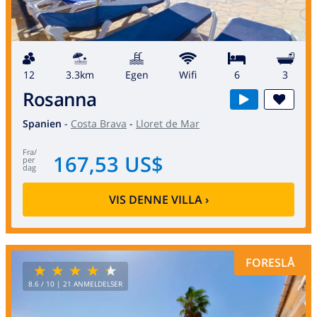
12
3.3km
egen
wifi
6
3
Rosanna
Spanien
-
Costa Brava
-
Lloret de Mar
fra
/
167,53 US$
per
dag
VIS DENNE VILLA
›
FORESLÅ
8.6
/ 10 |
21
ANMELDELSER