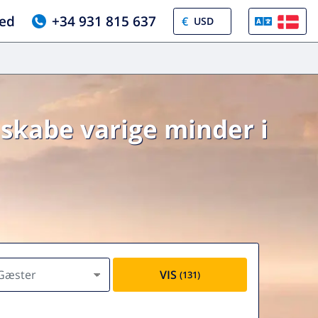
ed
+34 931 815 637
€
 skabe varige minder i
Gæster
VIS
(131)