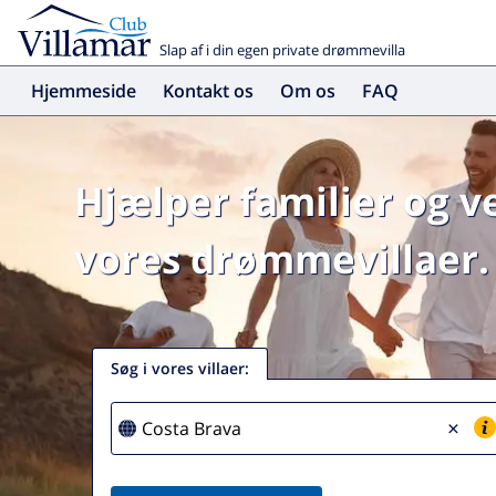
Slap af i din egen private drømmevilla
Hjemmeside
Kontakt os
Om os
FAQ
Hjælper familier og v
vores drømmevillaer.
Søg i vores villaer
:
×