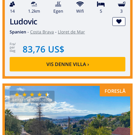
14
1.2km
egen
wifi
5
3
Ludovic
Spanien
-
Costa Brava
-
Lloret de Mar
fra
/
83,76 US$
per
dag
VIS DENNE VILLA
›
FORESLÅ
9.0
/ 10 |
45
ANMELDELSER