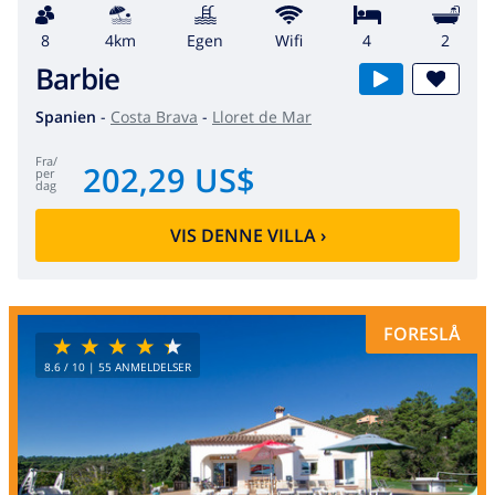
8
4km
egen
wifi
4
2
Barbie
Spanien
-
Costa Brava
-
Lloret de Mar
fra
/
202,29 US$
per
dag
VIS DENNE VILLA
›
FORESLÅ
8.6
/ 10 |
55
ANMELDELSER