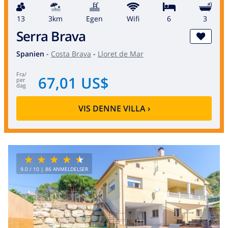
13
3km
egen
wifi
6
3
Serra Brava
Spanien
-
Costa Brava
-
Lloret de Mar
fra
/
67,01 US$
per
dag
VIS DENNE VILLA
›
9.0
/ 10 |
86
ANMELDELSER