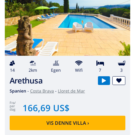
14
2km
egen
wifi
7
3
Arethusa
Spanien
-
Costa Brava
-
Lloret de Mar
fra
/
166,69 US$
per
dag
VIS DENNE VILLA
›