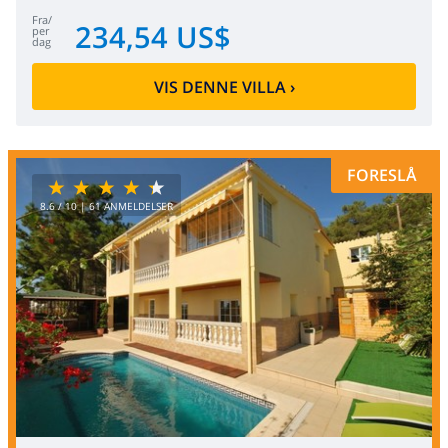
fra
/
234,54 US$
per
dag
VIS DENNE VILLA
›
FORESLÅ
8.6
/ 10 |
61
ANMELDELSER