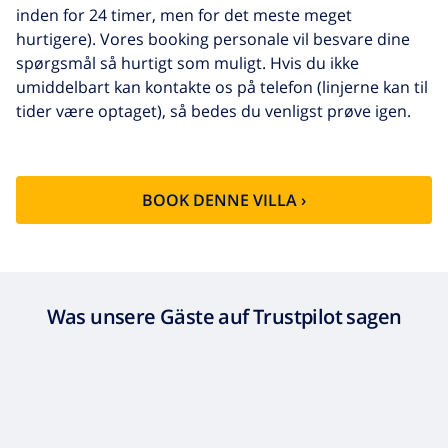
ankomsten
inden for 24 timer, men for det meste meget
hurtigere). Vores booking personale vil besvare dine
Bed sheets
inkluderet per person
and towels
spørgsmål så hurtigt som muligt. Hvis du ikke
umiddelbart kan kontakte os på telefon (linjerne kan til
Ekstra
17,59 US$ per person , skal betales
tider være optaget), så bedes du venligst prøve igen.
sengetøj
ved ankomsten
Ekstra
8,80 US$ per person , skal betales
håndklæder
ved ankomsten
BOOK DENNE VILLA ›
Sen checkout
113,75 US$
Ekstra
baseret på energiforbruget
rengøring
(52,77 US$/HOUR)
Afbestillings
4.80% af det samlede beløb
Was unsere Gäste auf Trustpilot sagen
fond: