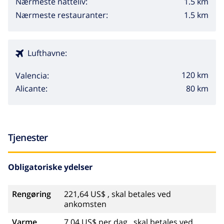
1.5 km
Nærmeste natteliv:
1.5 km
Nærmeste restauranter:
Lufthavne:
120 km
Valencia:
80 km
Alicante:
Tjenester
Obligatoriske ydelser
Rengøring
221,64 US$ , skal betales ved
ankomsten
Varme
7,04 US$ per dag , skal betales ved