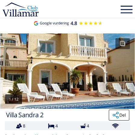
4.8
★★★★★
★★★★★
Google vurdering
1
/
12
Villa Sandra 2
Del
8
4
4