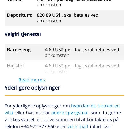
ankomsten
Depositum:
820,89 US$ , skal betales ved
ankomsten
Valgfri tjenester
Barneseng
4,69 US$ per dag , skal betales ved
ankomsten
Høj stol
4,69 US$ per dag , skal betales ved
ankomsten
Read more ›
Internet
inkluderet
Yderligere oplysninger
Kæledyr
58,64 US$ , skal betales ved
ankomsten
For yderligere oplysninger om
hvordan du booker en
Sen ankomst
58,64 US$ , skal betales ved
villa
eller hvis du har
andre spørgsmål
som du gerne
ankomsten
ønskes svaret, er du velkommen til at kontakte os på
Ekstra seng
14,07 US$ per dag , skal betales ved
telefon +34 972 377 960 eller
via e-mail
(altid svar