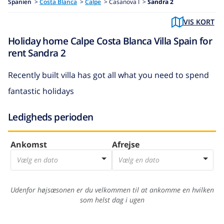
Spanien
>
Costa Blanca
>
Calpe
>
Casanova I >
Sandra 2
VIS KORT
Holiday home Calpe Costa Blanca Villa Spain for
rent Sandra 2
Recently built villa has got all what you need to spend
fantastic holidays
Ledigheds perioden
Ankomst
Afrejse
Vælg en dato
Vælg en dato
Udenfor højsæsonen er du velkommen til at ankomme en hvilken
som helst dag i ugen