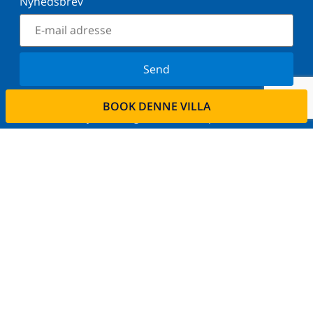
Nyhedsbrev
Send
Tilmeld dig vores nyhedsbrev og bliv orienteret om
BOOK DENNE VILLA
de seneste nyheder og tilbud. Vi respekterer dit
privatliv.
Lej din ejendom
Ønsker De at udleje deres bolig via os?
Læs mere