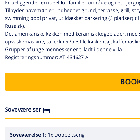
Er beliggende i en ideel for familier område og i et bjergr
Tilbyder havemøbler, indhegnet grund, terrasse, grill, stryg
swimming pool privat, utildækket parkering (3 pladser) til
Russisk).
Det amerikanske køkken med keramisk kogeplader, med se
opvaskemaskine, tallerkner/bestik, køkkentøj, kaffemaskin
Grupper af unge mennesker er tilladt i denne villa
Registreringsnummer: AT-434627-A
BOOK
Soveværelser
Soveværelse 1:
1x Dobbeltseng