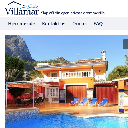
Slap af i din egen private drømmevilla
Hjemmeside
Kontakt os
Om os
FAQ