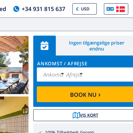
ed
+34 931 815 637
€
Ingen tilgængelige priser
endnu
ANKOMST
/
AFREJSE
Ankomst
Afrejse
›
BOOK NU
VIS KORT
100% Tilfredsheds Garanti