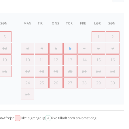
SØN
MAN
TIR
ONS
TOR
FRE
LØR
SØN
5
1
2
12
3
4
5
6
7
8
9
19
10
11
12
13
14
15
16
26
17
18
19
20
21
22
23
24
25
26
27
28
29
30
31
t/Afrejse
Ikke tilgængelig
Ikke tilladt som ankomst dag