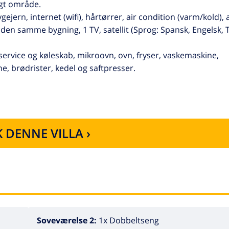
igt område.
ejern, internet (wifi), hårtørrer, air condition (varm/kold), 
 den samme bygning, 1 TV, satellit (Sprog: Spansk, Engelsk, T
rvice og køleskab, mikroovn, ovn, fryser, vaskemaskine,
e, brødrister, kedel og saftpresser.
 DENNE VILLA ›
Soveværelse 2:
1x Dobbeltseng