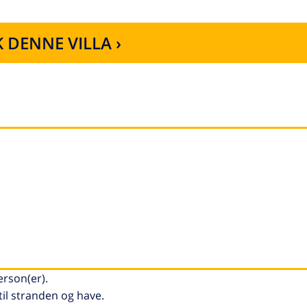
 DENNE VILLA ›
erson(er).
til stranden og have.