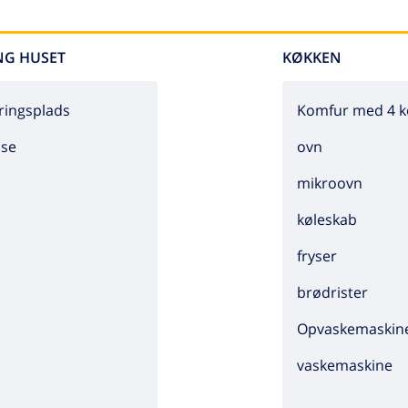
NG HUSET
KØKKEN
ringsplads
Komfur med 4 k
sse
ovn
mikroovn
køleskab
fryser
brødrister
Opvaskemaskin
vaskemaskine