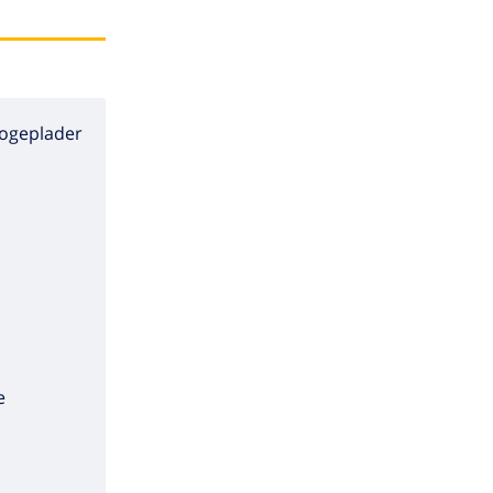
ogeplader
e