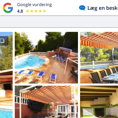
Google vurdering
Læg en besk
4.8
★★★★★
★★★★★