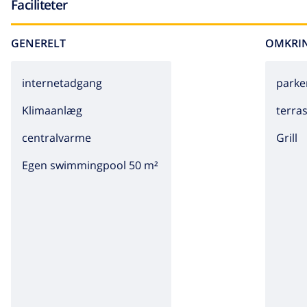
Faciliteter
GENERELT
OMKRI
internetadgang
parke
Klimaanlæg
terra
centralvarme
grill
Egen swimmingpool 50 m²