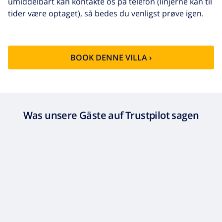
umiddelbart kan kontakte os på telefon (linjerne kan til
tider være optaget), så bedes du venligst prøve igen.
BOOK DENNE VILLA ›
Was unsere Gäste auf Trustpilot sagen