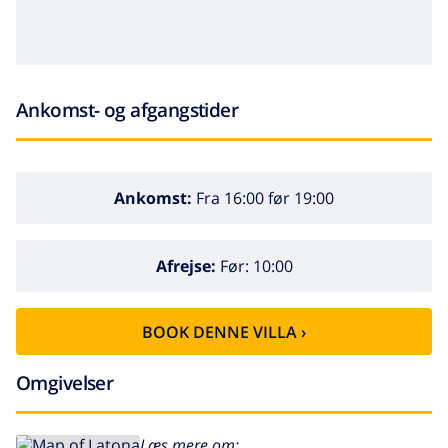
sengelinned og håndklæder
reception og 24 timers nødservice
Underholdning og fritidsaktiviteter til ferien i Calpe,
Ankomst- og afgangstider
på Costa Blanca
gåtur (PASEO ECOLÓGICO) (i en 500 meter radius fra
villaen)
Ankomst:
Fra 16:00 før 19:00
temapark (TERRA MITICA), naturpark (TERRA
NATURA) og vandpark (ACUALANDIA) (i en 25
Afrejse:
Før: 10:00
kilometer radius fra villaen)
Sportsaktiviteter
BOOK DENNE VILLA ›
tennis (i en 5 kilometer radius fra villaen)
Omgivelser
golf (i en 10 kilometer radius fra villaen)
VIGTIGT
Læs mere om: