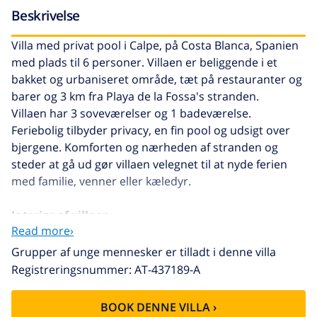
Beskrivelse
Villa med privat pool i Calpe, på Costa Blanca, Spanien
med plads til 6 personer. Villaen er beliggende i et
bakket og urbaniseret område, tæt på restauranter og
barer og 3 km fra Playa de la Fossa's stranden.
Villaen har 3 soveværelser og 1 badeværelse.
Feriebolig tilbyder privacy, en fin pool og udsigt over
bjergene. Komforten og nærheden af stranden og
steder at gå ud gør villaen velegnet til at nyde ferien
med familie, venner eller kæledyr.
Interiør af villaen
Read more›
stue med tv
Grupper af unge mennesker er tilladt i denne villa
Registreringsnummer: AT-437189-A
3 soveværelser og 1 badeværelse
Køkken
BOOK DENNE VILLA ›