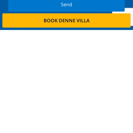
Send
Tilmeld dig vores nyhedsbrev og bliv orienteret om
BOOK DENNE VILLA
de seneste nyheder og tilbud. Vi respekterer dit
privatliv.
Lej din ejendom
Ønsker De at udleje deres bolig via os?
Læs mere