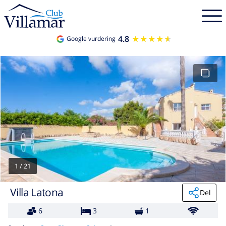
4.8
★★★★★
★★★★★
Google vurdering
1
/
21
Villa Latona
Del
6
3
1