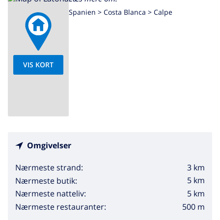
Villaen er helt privat. Værelserne som ikke brukes forbli
Spanien >
Costa Blanca >
Calpe
lukket og er ikke tilgængelig. Prisen er lavere end
prisen for den maksimale belægning.
VIS KORT
Omgivelser
3 km
Nærmeste strand:
5 km
Nærmeste butik:
5 km
Nærmeste natteliv:
500 m
Nærmeste restauranter: