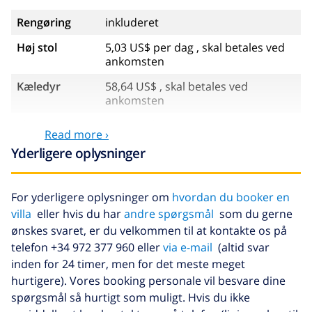
Rengøring
inkluderet
Høj stol
5,03 US$ per dag , skal betales ved
ankomsten
Kæledyr
58,64 US$ , skal betales ved
ankomsten
Ekstra
17,59 US$ per person
Read more ›
sengetøj
Yderligere oplysninger
Ekstra
8,80 US$ per person
håndklæder
For yderligere oplysninger om
hvordan du booker en
Sen checkout
113,75 US$
villa
eller hvis du har
andre spørgsmål
som du gerne
Ekstra
baseret på energiforbruget
ønskes svaret, er du velkommen til at kontakte os på
rengøring
(52,77 US$/HOUR)
telefon +34 972 377 960 eller
via e-mail
(altid svar
inden for 24 timer, men for det meste meget
Afbestillings
4.80% af det samlede beløb
hurtigere). Vores booking personale vil besvare dine
fond:
spørgsmål så hurtigt som muligt. Hvis du ikke