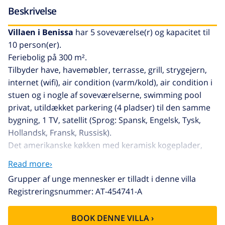
Beskrivelse
Villaen i Benissa
har 5 soveværelse(r) og kapacitet til
10 person(er).
Feriebolig på 300 m².
Tilbyder have, havemøbler, terrasse, grill, strygejern,
internet (wifi), air condition (varm/kold), air condition i
stuen og i nogle af soveværelserne, swimming pool
privat, utildækket parkering (4 pladser) til den samme
bygning, 1 TV, satellit (Sprog: Spansk, Engelsk, Tysk,
Hollandsk, Fransk, Russisk).
Det amerikanske køkken med keramisk kogeplader,
med service og køleskab, mikroovn, ovn, fryser,
Read more›
vaskemaskine, opvaskemaskine, tallerkner/bestik,
Grupper af unge mennesker er tilladt i denne villa
køkkentøj, kaffemaskine, brødrister og kedel.
Registreringsnummer: AT-454741-A
BOOK DENNE VILLA ›