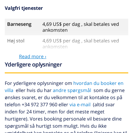
Valgfri tjenester
Barneseng
4,69 US$ per dag , skal betales ved
ankomsten
Høj stol
4,69 US$ per dag , skal betales ved
ankomsten
Read more ›
Kæledyr
46,91 US$ , skal betales ved
ankomsten
Yderligere oplysninger
Sen ankomst
58,64 US$ , skal betales ved
ankomsten
For yderligere oplysninger om
hvordan du booker en
villa
eller hvis du har
andre spørgsmål
som du gerne
Ekstra seng
14,07 US$ per dag , skal betales ved
ankomsten
ønskes svaret, er du velkommen til at kontakte os på
telefon +34 972 377 960 eller
via e-mail
(altid svar
Ekstra
17,59 US$ per person , skal betales
inden for 24 timer, men for det meste meget
sengetøj
ved ankomsten
hurtigere). Vores booking personale vil besvare dine
Ekstra
8,80 US$ per person , skal betales
spørgsmål så hurtigt som muligt. Hvis du ikke
håndklæder
ved ankomsten