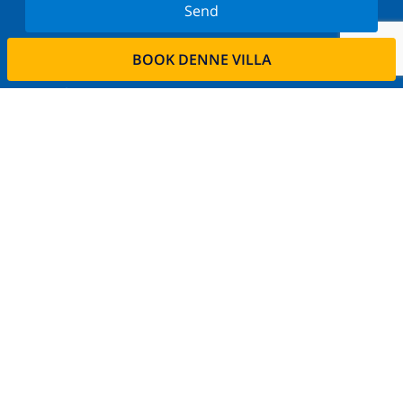
Send
Tilmeld dig vores nyhedsbrev og bliv orienteret om
BOOK DENNE VILLA
de seneste nyheder og tilbud. Vi respekterer dit
privatliv.
Lej din ejendom
Ønsker De at udleje deres bolig via os?
Læs mere