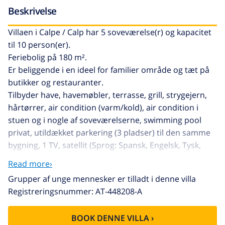
Beskrivelse
Villaen i Calpe / Calp har 5 soveværelse(r) og kapacitet
til 10 person(er).
Feriebolig på 180 m².
Er beliggende i en ideel for familier område og tæt på
butikker og restauranter.
Tilbyder have, havemøbler, terrasse, grill, strygejern,
hårtørrer, air condition (varm/kold), air condition i
stuen og i nogle af soveværelserne, swimming pool
privat, utildækket parkering (3 pladser) til den samme
bygning, 1 TV, satellit (Sprog: Spansk, Engelsk, Tysk,
Fransk, Russisk).
Read more›
Det amerikanske køkken med gas, med service og
Grupper af unge mennesker er tilladt i denne villa
køleskab, mikroovn, ovn, fryser, vaskemaskine,
Registreringsnummer: AT-448208-A
opvaskemaskine, tallerkner/bestik, køkkentøj,
kaffemaskine, brødrister og kedel.
BOOK DENNE VILLA ›