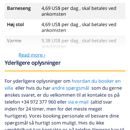
Barneseng
4,69 US$ per dag , skal betales ved
ankomsten
Høj stol
4,69 US$ per dag , skal betales ved
ankomsten
Varme
9,38 US$ per dag , skal betales ved
ankomsten
Read more ›
Kæledyr
46,91 US$ , skal betales ved
Yderligere oplysninger
ankomsten
Sen ankomst
58,64 US$ , skal betales ved
ankomsten
For yderligere oplysninger om
hvordan du booker en
villa
eller hvis du har
andre spørgsmål
som du gerne
Ekstra seng
14,07 US$ per dag , skal betales ved
ønskes svaret, er du velkommen til at kontakte os på
ankomsten
telefon +34 972 377 960 eller
via e-mail
(altid svar
Ekstra
17,59 US$ per person , skal betales
inden for 24 timer, men for det meste meget
sengetøj
ved ankomsten
hurtigere). Vores booking personale vil besvare dine
Ekstra
8,80 US$ per person , skal betales
spørgsmål så hurtigt som muligt. Hvis du ikke
håndklæder
ved ankomsten
umiddelbart kan kontakte os på telefon (linjerne kan til