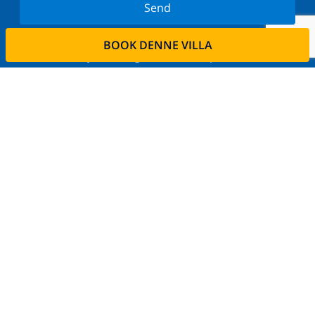
Send
Tilmeld dig vores nyhedsbrev og bliv orienteret om
BOOK DENNE VILLA
de seneste nyheder og tilbud. Vi respekterer dit
privatliv.
Lej din ejendom
Ønsker De at udleje deres bolig via os?
Læs mere