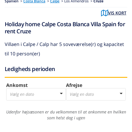
Spanien
>
Costa Blanca
>
Calpe
>
Los Almendros >
Cruze
VIS KORT
Holiday home Calpe Costa Blanca Villa Spain for
rent Cruze
Villaen i Calpe / Calp
har 5 soveværelse(r) og kapacitet
til 10 person(er)
Ledigheds perioden
Ankomst
Afrejse
Vælg en dato
Vælg en dato
Udenfor højsæsonen er du velkommen til at ankomme en hvilken
som helst dag i ugen