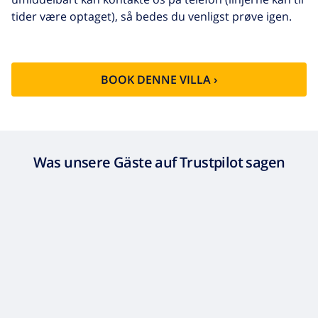
tider være optaget), så bedes du venligst prøve igen.
Sen checkout
113,75 US$
Ekstra
baseret på energiforbruget
rengøring
(52,77 US$/HOUR)
BOOK DENNE VILLA ›
Afbestillings
4.80% af det samlede beløb
fond:
Was unsere Gäste auf Trustpilot sagen