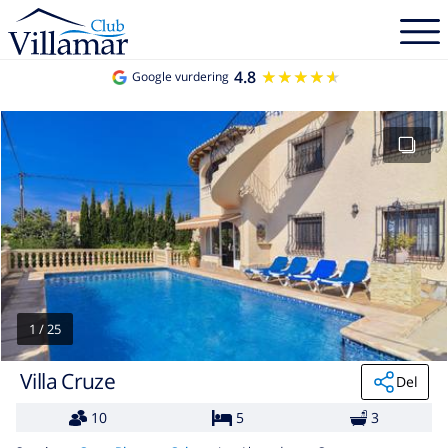
4.8
★★★★★
★★★★★
Google vurdering
1
/
25
Villa Cruze
Del
10
5
3