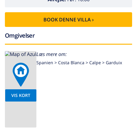
BOOK DENNE VILLA ›
Omgivelser
Læs mere om:
Spanien >
Costa Blanca >
Calpe
>
Garduix
VIS KORT