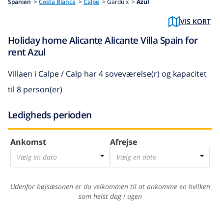
Spanien
>
Costa Blanca
>
Calpe
>
Garduix >
Azul
VIS KORT
Holiday home Alicante Alicante Villa Spain for
rent Azul
Villaen i Calpe / Calp
har 4 soveværelse(r) og kapacitet
til 8 person(er)
Ledigheds perioden
Ankomst
Afrejse
Vælg en dato
Vælg en dato
Udenfor højsæsonen er du velkommen til at ankomme en hvilken
som helst dag i ugen