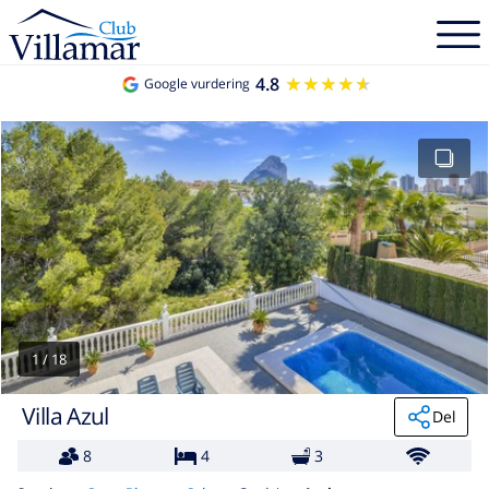
4.8
★★★★★
★★★★★
Google vurdering
1
/
18
Villa Azul
Del
8
4
3