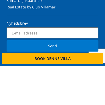
Samarbejdspartnere
Real Estate by Club Villamar
Nyhedsbrev
Send
Tilmeld dig vores nyhedsbrev og bliv orienteret om
BOOK DENNE VILLA
de seneste nyheder og tilbud. Vi respekterer dit
privatliv.
Lej din ejendom
Ønsker De at udleje deres bolig via os?