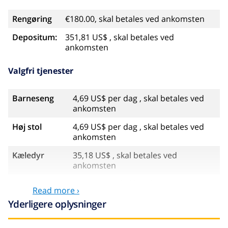
Rengøring
€180.00, skal betales ved ankomsten
Depositum:
351,81 US$ , skal betales ved
ankomsten
Valgfri tjenester
Barneseng
4,69 US$ per dag , skal betales ved
ankomsten
Høj stol
4,69 US$ per dag , skal betales ved
ankomsten
Kæledyr
35,18 US$ , skal betales ved
ankomsten
Sen ankomst
58,64 US$ , skal betales ved
Read more ›
ankomsten
Yderligere oplysninger
Ekstra
17,59 US$ per person , skal betales
sengetøj
ved ankomsten