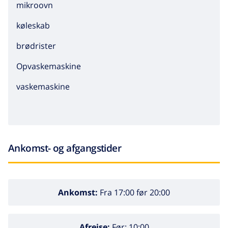
mikroovn
køleskab
brødrister
Opvaskemaskine
vaskemaskine
Ankomst- og afgangstider
Ankomst:
Fra 17:00 før 20:00
Afrejse:
Før: 10:00