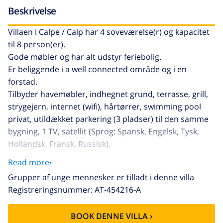
Beskrivelse
Villaen i Calpe / Calp har 4 soveværelse(r) og kapacitet
til 8 person(er).
Gode møbler og har alt udstyr feriebolig.
Er beliggende i a well connected område og i en
forstad.
Tilbyder havemøbler, indhegnet grund, terrasse, grill,
strygejern, internet (wifi), hårtørrer, swimming pool
privat, utildækket parkering (3 pladser) til den samme
bygning, 1 TV, satellit (Sprog: Spansk, Engelsk, Tysk,
Hollandsk, Fransk, Russisk).
Det køkken med keramisk kogeplader, med service og
Read more›
køleskab, mikroovn, ovn, fryser, vaskemaskine,
Grupper af unge mennesker er tilladt i denne villa
opvaskemaskine, tallerkner/bestik, køkkentøj,
Registreringsnummer: AT-454216-A
kaffemaskine, brødrister og kedel.
BOOK DENNE VILLA ›