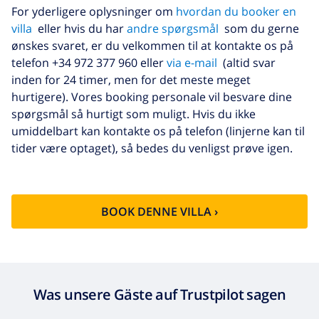
For yderligere oplysninger om
hvordan du booker en
Ekstra
8,80 US$ per person , skal betales
villa
eller hvis du har
andre spørgsmål
som du gerne
håndklæder
ved ankomsten
ønskes svaret, er du velkommen til at kontakte os på
Sen checkout
113,75 US$
telefon +34 972 377 960 eller
via e-mail
(altid svar
inden for 24 timer, men for det meste meget
Ekstra
baseret på energiforbruget
hurtigere). Vores booking personale vil besvare dine
rengøring
(52,77 US$/HOUR)
spørgsmål så hurtigt som muligt. Hvis du ikke
Afbestillings
4.80% af det samlede beløb
umiddelbart kan kontakte os på telefon (linjerne kan til
fond:
tider være optaget), så bedes du venligst prøve igen.
BOOK DENNE VILLA ›
Was unsere Gäste auf Trustpilot sagen