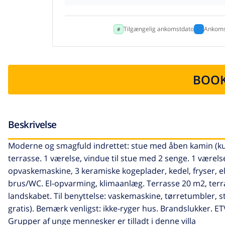
Tilgængelig ankomstdato
Ankoms
BOOK
Beskrivelse
Moderne og smagfuld indrettet: stue med åben kamin (kun
terrasse. 1 værelse, vindue til stue med 2 senge. 1 værel
opvaskemaskine, 3 keramiske kogeplader, kedel, fryser, ele
brus/WC. El-opvarming, klimaanlæg. Terrasse 20 m2, terras
landskabet. Til benyttelse: vaskemaskine, tørretumbler, s
gratis). Bemærk venligst: ikke-ryger hus. Brandslukker. E
Grupper af unge mennesker er tilladt i denne villa