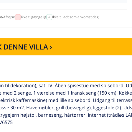
t/Afrejse
Ikke tilgængelig
Ikke tilladt som ankomst dag
 DENNE VILLA ›
 til dekoration), sat-TV. Åben spisestue med spisebord. Ud
se med 2 senge. 1 værelse med 1 fransk seng (150 cm). Køkke
ktrisk kaffemaskine) med lille spisebord. Udgang til terrass
se 30 m2. Havemøbler, grill (bevægelig), liggestole (2). Uds
trygejern højstol, barneseng, hårtørrer. Internet (trådløs L
TV6575