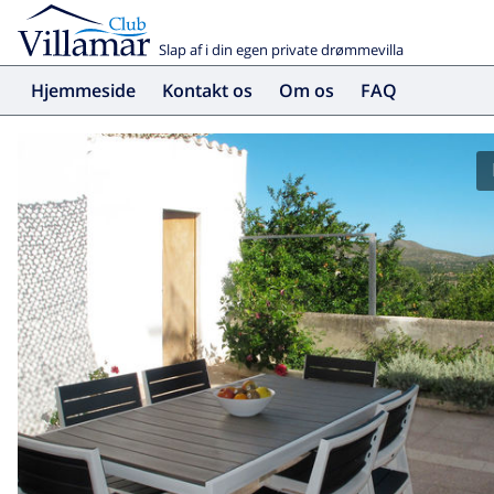
Slap af i din egen private drømmevilla
Hjemmeside
Kontakt os
Om os
FAQ