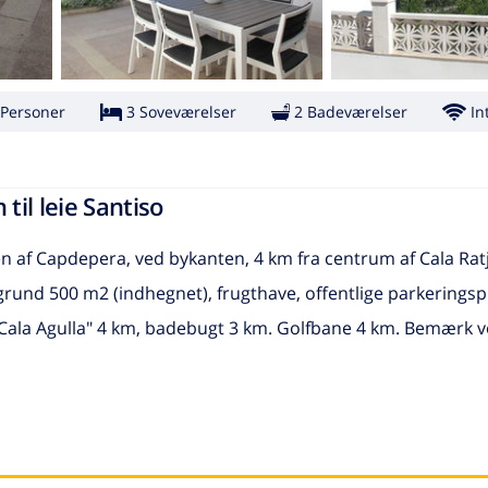
 Personer
3 Soveværelser
2 Badeværelser
In
til leie Santiso
 af Capdepera, ved bykanten, 4 km fra centrum af Cala Rat
: grund 500 m2 (indhegnet), frugthave, offentlige parkerings
Cala Agulla" 4 km, badebugt 3 km. Golfbane 4 km. Bemærk ven