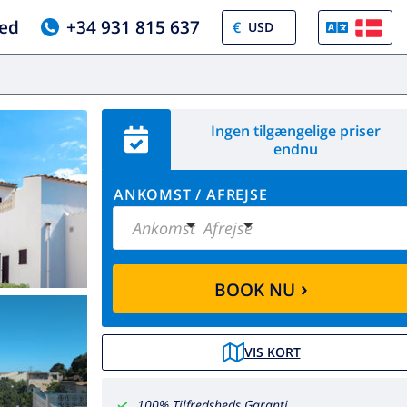
ed
+34 931 815 637
€
Ingen tilgængelige priser
endnu
ANKOMST
/
AFREJSE
Ankomst
Afrejse
›
BOOK NU
VIS KORT
100% Tilfredsheds Garanti