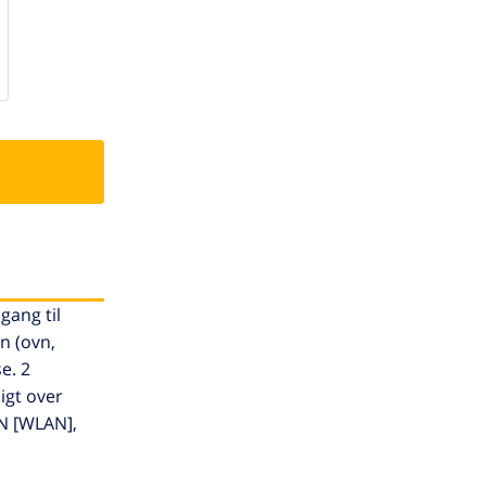
gang til
n (ovn,
e. 2
igt over
AN [WLAN],