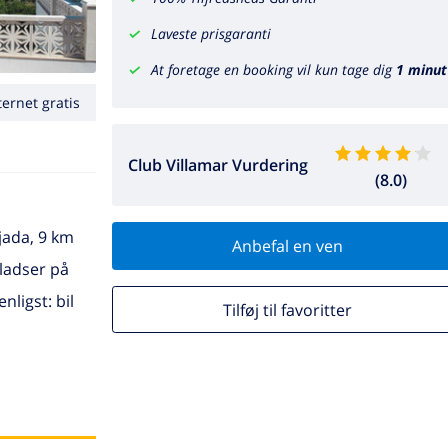
Laveste prisgaranti
At foretage en booking vil kun tage dig
1 minut
ternet gratis
Club Villamar Vurdering
(8.0)
jada, 9 km
Anbefal en ven
pladser på
ligst: bil
Tilføj til favoritter