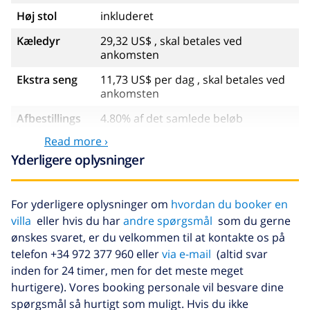
Høj stol
inkluderet
Kæledyr
29,32 US$ , skal betales ved
ankomsten
Ekstra seng
11,73 US$ per dag , skal betales ved
ankomsten
Afbestillings
4.80% af det samlede beløb
fond:
Read more ›
Yderligere oplysninger
For yderligere oplysninger om
hvordan du booker en
villa
eller hvis du har
andre spørgsmål
som du gerne
ønskes svaret, er du velkommen til at kontakte os på
telefon +34 972 377 960 eller
via e-mail
(altid svar
inden for 24 timer, men for det meste meget
hurtigere). Vores booking personale vil besvare dine
spørgsmål så hurtigt som muligt. Hvis du ikke