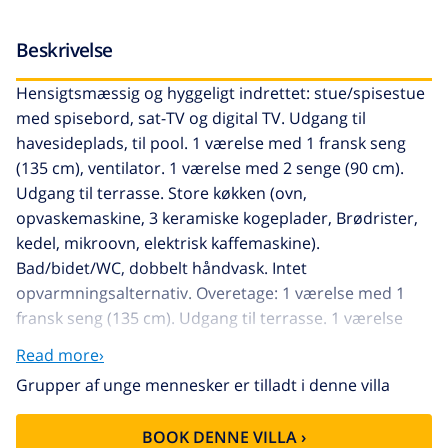
Beskrivelse
Hensigtsmæssig og hyggeligt indrettet: stue/spisestue
med spisebord, sat-TV og digital TV. Udgang til
havesideplads, til pool. 1 værelse med 1 fransk seng
(135 cm), ventilator. 1 værelse med 2 senge (90 cm).
Udgang til terrasse. Store køkken (ovn,
opvaskemaskine, 3 keramiske kogeplader, Brødrister,
kedel, mikroovn, elektrisk kaffemaskine).
Bad/bidet/WC, dobbelt håndvask. Intet
opvarmningsalternativ. Overetage: 1 værelse med 1
fransk seng (135 cm). Udgang til terrasse. 1 værelse
med 2 senge (90 cm). Udgang til terrasse.
Read more›
Bad/bidet/WC. Lille terrasse. Havemøbler, grill. Udsigt
Grupper af unge mennesker er tilladt i denne villa
over landskabet. Til benyttelse: vaskemaskine,
strygejern højstol, barneseng, hårtørrer. Internet
BOOK DENNE VILLA ›
(trådløs LAN [WLAN], gratis). Parkeringsplads