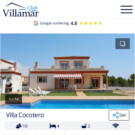
4.8
★★★★★
★★★★★
Google vurdering
1
/
14
Villa Cocotero
Del
10
4
2