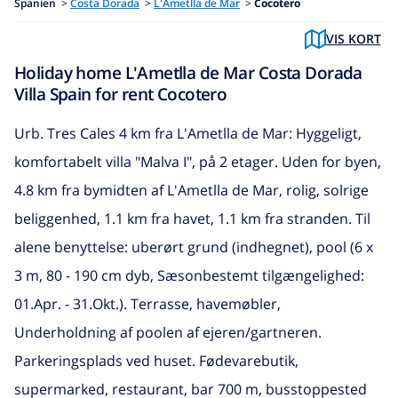
Spanien
>
Costa Dorada
>
L'Ametlla de Mar
>
Cocotero
VIS KORT
Holiday home L'Ametlla de Mar Costa Dorada
Villa Spain for rent Cocotero
Urb. Tres Cales 4 km fra L'Ametlla de Mar: Hyggeligt,
komfortabelt villa "Malva I", på 2 etager. Uden for byen,
4.8 km fra bymidten af L'Ametlla de Mar, rolig, solrige
beliggenhed, 1.1 km fra havet, 1.1 km fra stranden. Til
alene benyttelse: uberørt grund (indhegnet), pool (6 x
3 m, 80 - 190 cm dyb, Sæsonbestemt tilgængelighed:
01.Apr. - 31.Okt.). Terrasse, havemøbler,
Underholdning af poolen af ejeren/gartneren.
Parkeringsplads ved huset. Fødevarebutik,
supermarked, restaurant, bar 700 m, busstoppested