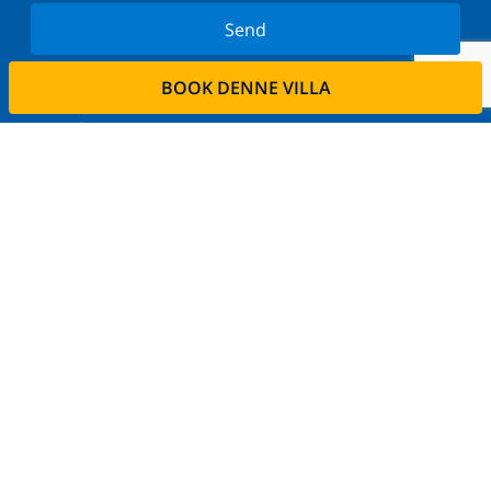
Send
Tilmeld dig vores nyhedsbrev og bliv orienteret om
BOOK DENNE VILLA
de seneste nyheder og tilbud. Vi respekterer dit
privatliv.
Lej din ejendom
Ønsker De at udleje deres bolig via os?
Læs mere