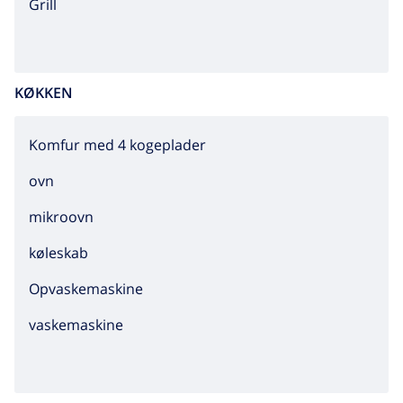
grill
kun på forespørgsel.
KØKKEN
Komfur med 4 kogeplader
ovn
mikroovn
køleskab
Opvaskemaskine
vaskemaskine