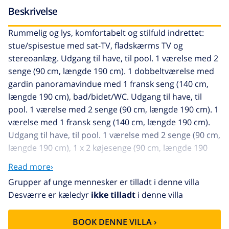
Beskrivelse
Rummelig og lys, komfortabelt og stilfuld indrettet:
stue/spisestue med sat-TV, fladskærms TV og
stereoanlæg. Udgang til have, til pool. 1 værelse med 2
senge (90 cm, længde 190 cm). 1 dobbeltværelse med
gardin panoramavindue med 1 fransk seng (140 cm,
længde 190 cm), bad/bidet/WC. Udgang til have, til
pool. 1 værelse med 2 senge (90 cm, længde 190 cm). 1
værelse med 1 fransk seng (140 cm, længde 190 cm).
Udgang til have, til pool. 1 værelse med 2 senge (90 cm,
længde 190 cm), 1 x 2 køjesenge (90 cm, længde 190
cm). Store køkken (ovn, opvaskemaskine, 4 keramiske
Read more›
kogeplader, mikroovn, fryser, elektrisk kaffemaskine).
Grupper af unge mennesker er tilladt i denne villa
Udgang til havesideplads, til pool. Bad/brus/WC.
Desværre er kæledyr
ikke tilladt
i denne villa
Naturlige stengulve. Stor have, græsplæne.
Havemøbler, grill, liggestole. Herlige panoramaudsigt
BOOK DENNE VILLA ›
over havet. Til benyttelse: vaskemaskine, strygejern