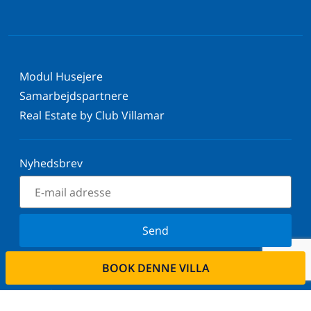
Modul Husejere
Samarbejdspartnere
Real Estate by Club Villamar
Nyhedsbrev
Send
Tilmeld dig vores nyhedsbrev og bliv orienteret om
BOOK DENNE VILLA
de seneste nyheder og tilbud. Vi respekterer dit
privatliv.