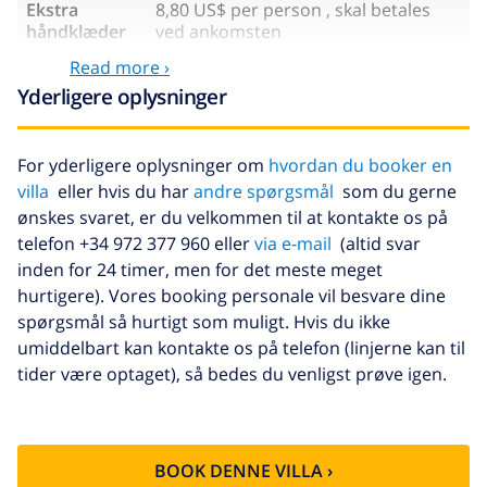
Ekstra
8,80 US$ per person , skal betales
håndklæder
ved ankomsten
Read more ›
Sen checkout
113,75 US$
Yderligere oplysninger
Ekstra
baseret på energiforbruget
rengøring
(52,77 US$/HOUR)
For yderligere oplysninger om
hvordan du booker en
Afbestillings
4.80% af det samlede beløb
villa
eller hvis du har
andre spørgsmål
som du gerne
fond:
ønskes svaret, er du velkommen til at kontakte os på
telefon +34 972 377 960 eller
via e-mail
(altid svar
inden for 24 timer, men for det meste meget
hurtigere). Vores booking personale vil besvare dine
spørgsmål så hurtigt som muligt. Hvis du ikke
umiddelbart kan kontakte os på telefon (linjerne kan til
tider være optaget), så bedes du venligst prøve igen.
BOOK DENNE VILLA ›