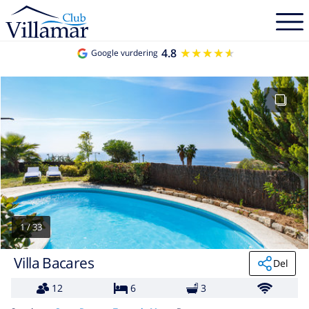
4.8
★★★★★
★★★★★
Google vurdering
1
/
33
Villa Bacares
Del
12
6
3