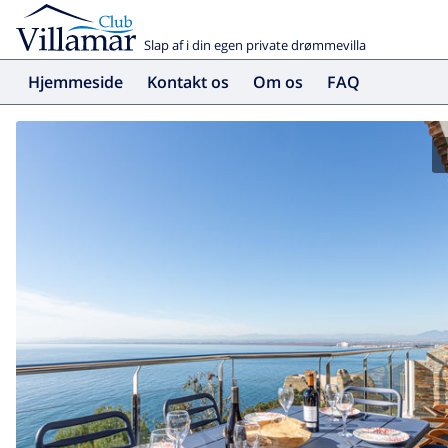
Slap af i din egen private drømmevilla
Hjemmeside
Kontakt os
Om os
FAQ