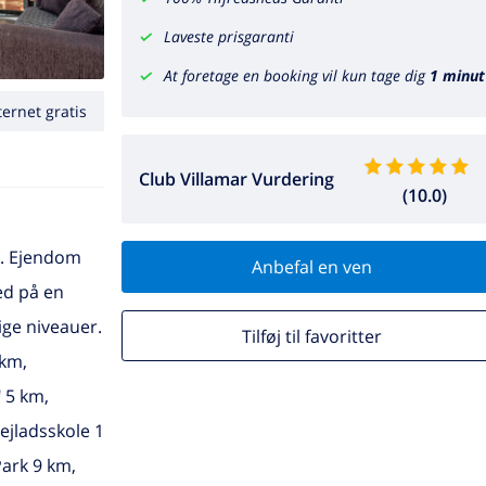
Laveste prisgaranti
At foretage en booking vil kun tage dig
1 minut
ternet gratis
Club Villamar Vurdering
(10.0)
t. Ejendom
Anbefal en ven
ed på en
lige niveauer.
Tilføj til favoritter
 km,
" 5 km,
ejladsskole 1
Park 9 km,