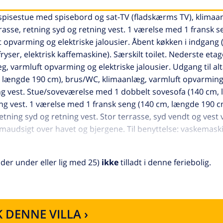
e/spisestue med spisebord og sat-TV (fladskærms TV), klimaa
rrasse, retning syd og retning vest. 1 værelse med 1 fransk s
opvarming og elektriske jalousier. Åbent køkken i indgang 
ser, elektrisk kaffemaskine). Særskilt toilet. Nederste etag
 varmluft opvarming og elektriske jalousier. Udgang til alt
m, længde 190 cm), brus/WC, klimaanlæg, varmluft opvarmin
tning vest. Stue/soveværelse med 1 dobbelt sovesofa (140 cm
ning vest. 1 værelse med 1 fransk seng (140 cm, længde 190 
tning syd og retning vest. Stor terrasse, syd vendt og vest 
audsigt over havet og bjergene. Til benyttelse: vaskemask
s). Parkeringsplads (indhegnet). Bemærk venligst: ikke-ryger 
er under eller lig med 25)
ikke
tilladt i denne feriebolig.
fortabelt 2-familiehus "Sol d'Hivern", på 2 etager, renovere
yelles, 2 km fra centrum af Roses, rolig, solrige beliggenh
tning syd vest. Til alene benyttelse: velplejet have i forskel
], vaskemaskine. Parkeringsplads på grunden. Supermarked 1
 DENNE VILLA ›
"Cala de Canyelles Petites" 2.5 km, stenstrand "Cala Montjoi