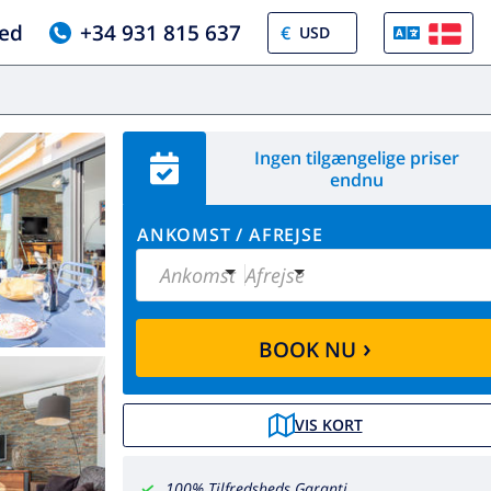
ed
+34 931 815 637
€
Ingen tilgængelige priser
endnu
ANKOMST
/
AFREJSE
Ankomst
Afrejse
›
BOOK NU
VIS KORT
100% Tilfredsheds Garanti