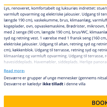
Lys, renoveret, komfortabelt og luksuriøs indrettet: stu
varmluft opvarming og elektriske jalousier. Udgang til te
længde 190 cm), vaskekumme, brus, klimaanlæg, varmluft 
kogeplader, ovn, opvaskemaskine, Brødrister, mikroovn, fry
med 2 senge (90 cm, længde 190 cm), brus/WC, klimaanlæg,
syd og retning vest. 1 værelse med 1 fransk seng (160 c
elektriske jalousier. Udgang til altan, retning syd og re
cm), køkkenblok. Udgang til terrasse, retning syd og ret
klimaanlæg og varmluft opvarming. Udgang til terrasse, re
havesiddeplads. Havemøbler, siddeplads. Herlige panoram
strygejern hårtørrer. Internet (trådløs LAN [WLAN], grati
Read more›
FR, ES. HUTG021629
Desværre er grupper af unge mennesker (gennems nitsald
Canyelles Petites 2 km fra Roses: Moderne, hyggeligt, kom
Desværre er kæledyr
ikke tilladt
i denne villa
bestående af hovedhus og udhus, 2 km fra bymidten af Can
bakke, boligområde, 1 km fra havet, 2.5 km fra stranden, re
Terrasse, havemøbler, grill. I huset: trådløs LAN [WLAN
BOOK
restaurant 1.2 km, bar 1.2 km, bageri 1.2 km, sandstrand 