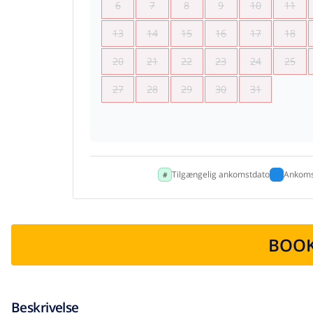
6
7
8
9
10
11
13
14
15
16
17
18
20
21
22
23
24
25
27
28
29
30
31
Tilgængelig ankomstdato
Ankoms
BOOK
Beskrivelse