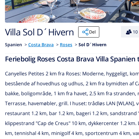
Villa Sol D´Hivern
Del
10
Spanien
>
Costa Brava
>
Roses
>
Sol D´Hivern
Feriebolig Roses Costa Brava Villa Spanien t
Canyelles Petites 2 km fra Roses: Moderne, hyggeligt, kom
bestående af hovedhus og udhus, 2 km fra bymidten af Can
bakke, boligområde, 1 km fra havet, 2.5 km fra stranden, re
Terrasse, havemøbler, grill. I huset: trådløs LAN [WLAN
restaurant 1.2 km, bar 1.2 km, bageri 1.2 km, sandstrand 
klippestrand "Cap de Creus" 10 km, dykkercenter 1.2 km. L
km, tennishal 4 km, minigolf 4 km, sportcentrum 4 km, va