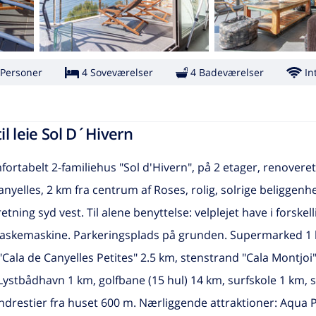
 Personer
4 Soveværelser
4 Badeværelser
In
il leie Sol D´Hivern
fortabelt 2-familiehus "Sol d'Hivern", på 2 etager, renovere
yelles, 2 km fra centrum af Roses, rolig, solrige beliggenh
tning syd vest. Til alene benyttelse: velplejet have i forskel
], vaskemaskine. Parkeringsplads på grunden. Supermarked 1
"Cala de Canyelles Petites" 2.5 km, stenstrand "Cala Montjoi
ystbådhavn 1 km, golfbane (15 hul) 14 km, surfskole 1 km, s
ndrestier fra huset 600 m. Nærliggende attraktioner: Aqua 