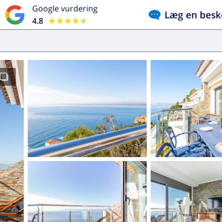
Google vurdering
Læg en besk
4.8
★★★★★
★★★★★