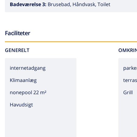
Badeværelse 3:
Brusebad, Håndvask, Toilet
Faciliteter
GENERELT
OMKRI
internetadgang
parke
Klimaanlæg
terra
nonepool 22 m²
grill
Havudsigt