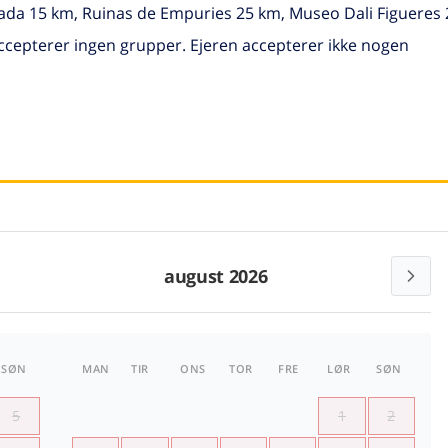
lada 15 km, Ruinas de Empuries 25 km, Museo Dali Figueres 
accepterer ingen grupper. Ejeren accepterer ikke nogen
august 2026
SØN
MAN
TIR
ONS
TOR
FRE
LØR
SØN
5
1
2