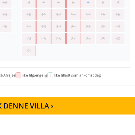
12
3
4
5
6
7
8
9
19
10
11
12
13
14
15
16
26
17
18
19
20
21
22
23
24
25
26
27
28
29
30
31
t/Afrejse
Ikke tilgængelig
Ikke tilladt som ankomst dag
 DENNE VILLA ›