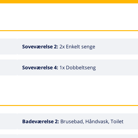
ystbådhavn 1 km, golfbane (15 hul) 14 km, surfskole 1 km, s
ndrestier fra huset 600 m. Nærliggende attraktioner: Aqua 
lada 15 km, Ruinas de Empuries 25 km, Museo Dali Figueres 
accepterer ingen grupper. Ejeren accepterer ikke nogen
Soveværelse 2:
2x Enkelt senge
Soveværelse 4:
1x Dobbeltseng
Badeværelse 2:
Brusebad, Håndvask, Toilet