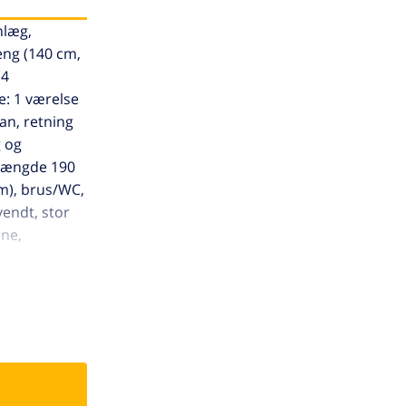
nlæg,
eng (140 cm,
(4
e: 1 værelse
an, retning
g og
, længde 190
cm), brus/WC,
vendt, stor
ine,
hus. TV kun
t. Ejendom
ed på en
lige niveauer.
 km,
" 5 km,