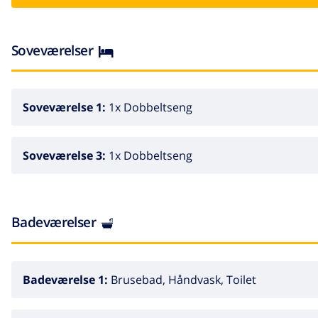
klippestrand "Cap de Creus" 10 km, dykkercenter 1.2 km. L
km, tennishal 4 km, minigolf 4 km, sportcentrum 4 km, va
Casino y Festival de Perelada 15 km, Campo de Golf Pere
Soveværelser
Cadaqués 25 km. Bemærk venligst: bil anbefales. Ejeren 
ungdomsgrupper.
Soveværelse 1:
1x Dobbeltseng
Soveværelse 3:
1x Dobbeltseng
Badeværelser
Badeværelse 1:
Brusebad, Håndvask, Toilet