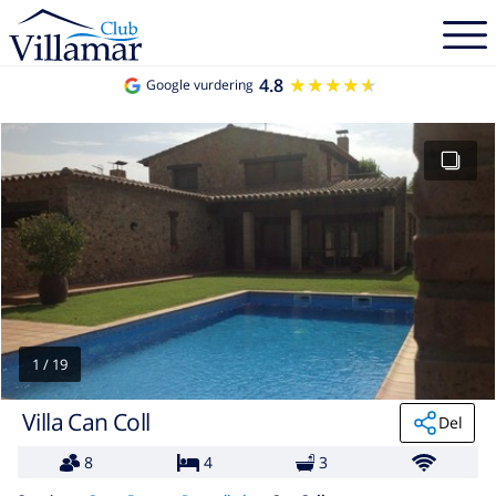
4.8
★★★★★
★★★★★
Google vurdering
1
/
19
Villa Can Coll
Del
8
4
3