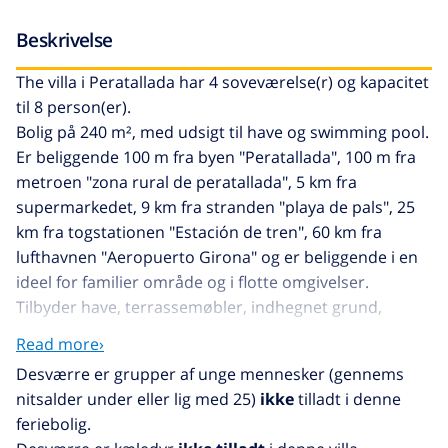
Beskrivelse
The villa i Peratallada har 4 soveværelse(r) og kapacitet
til 8 person(er).
Bolig på 240 m², med udsigt til have og swimming pool.
Er beliggende 100 m fra byen "Peratallada", 100 m fra
metroen "zona rural de peratallada", 5 km fra
supermarkedet, 9 km fra stranden "playa de pals", 25
km fra togstationen "Estación de tren", 60 km fra
lufthavnen "Aeropuerto Girona" og er beliggende i en
ideel for familier område og i flotte omgivelser.
Tilbyder have, terrassemøbler, indhegnet grund,
terrasse, vaskemaskine, grill, strygejern, internet (wifi),
Read more›
swimming pool privat, garage, 1 TV.
Desværre er grupper af unge mennesker (gennems
The køkken, på gas, med service og køleskab,
nitsalder under eller lig med 25)
ikke
tilladt i denne
mikroovn, ovn, fryser, opvaskemaskine,
feriebolig.
tallerkener/bestik, køkkenredskaber, kaffemaskine og