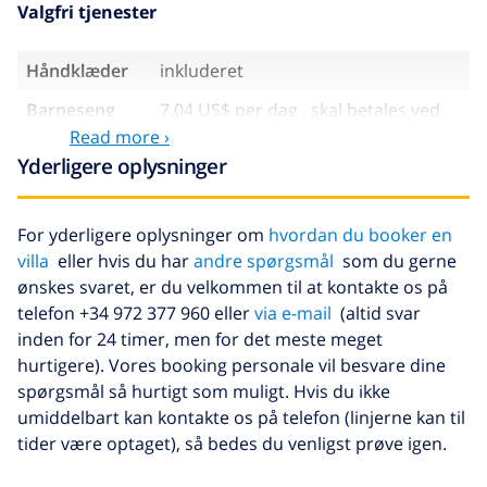
Valgfri tjenester
Håndklæder
inkluderet
Barneseng
7,04 US$ per dag , skal betales ved
ankomsten
Read more ›
Yderligere oplysninger
Sen ankomst
35,18 US$ , skal betales ved
ankomsten
Afbestillings
4.80% af det samlede beløb
For yderligere oplysninger om
hvordan du booker en
fond:
villa
eller hvis du har
andre spørgsmål
som du gerne
ønskes svaret, er du velkommen til at kontakte os på
telefon +34 972 377 960 eller
via e-mail
(altid svar
inden for 24 timer, men for det meste meget
hurtigere). Vores booking personale vil besvare dine
spørgsmål så hurtigt som muligt. Hvis du ikke
umiddelbart kan kontakte os på telefon (linjerne kan til
tider være optaget), så bedes du venligst prøve igen.