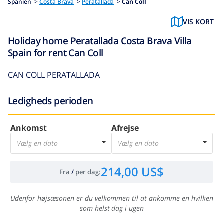
Spanien
>
Costa Brava
>
Peratallada
>
Can Coll
VIS KORT
Holiday home Peratallada Costa Brava Villa
Spain for rent Can Coll
CAN COLL PERATALLADA
Ledigheds perioden
Ankomst
Afrejse
Vælg en dato
Vælg en dato
214,00 US$
Fra
/
per dag
:
Udenfor højsæsonen er du velkommen til at ankomme en hvilken
som helst dag i ugen