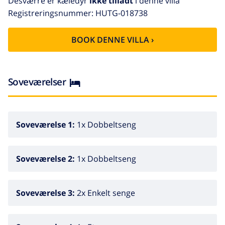
Desværre er kæledyr
ikke tilladt
i denne villa
brødrister.
Registreringsnummer: HUTG-018738
BOOK DENNE VILLA ›
Soveværelser
Soveværelse 1:
1x Dobbeltseng
Soveværelse 2:
1x Dobbeltseng
Soveværelse 3:
2x Enkelt senge