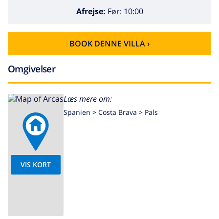
Afrejse:
Før: 10:00
BOOK DENNE VILLA ›
Omgivelser
Læs mere om:
Spanien >
Costa Brava >
Pals
VIS KORT