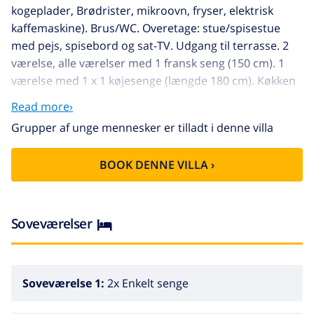
kogeplader, Brødrister, mikroovn, fryser, elektrisk
kaffemaskine). Brus/WC. Overetage: stue/spisestue
med pejs, spisebord og sat-TV. Udgang til terrasse. 2
værelse, alle værelser med 1 fransk seng (150 cm). 1
værelse med 1 x 1 køjesenge (længde 180 cm). Køkken
(ovn, opvaskemaskine, 4 keramiske kogeplader,
Read more›
Brødrister, kedel, mikroovn, fryser, elektrisk
Grupper af unge mennesker er tilladt i denne villa
kaffemaskine). Brus/WC, særskilt toilet. Intet
opvarmningsalternativ. Altan, 2 terrasser delvis
BOOK DENNE VILLA ›
overdækket. Havemøbler, altanmøbler, grill, liggestole
(5). Til benyttelse: vaskemaskine, barneseng. Internet
(trådløs LAN [WLAN], gratis). Maksimum 2
husdyr/hunde tilladt. Ingen intern dør mellem etager.
Soveværelser
HUTG-034588
ESFCTU00001700700034923800000000000000HUTG-
034588-620
Soveværelse 1:
2x Enkelt senge
Hyggeligt 2-familiehus "Casa del Bosc". 1 km fra
bymidten af Playa de Pals, 45 km fra centrum af