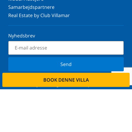
Samarbejdspartnere
Real Estate by Club Villamar
Nyhedsbrev
Send
Tilmeld dig vores nyhedsbrev og bliv orienteret om
BOOK DENNE VILLA
de seneste nyheder og tilbud. Vi respekterer dit
privatliv.
Lej din ejendom