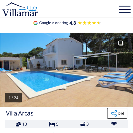
4.8
★★★★★
★★★★★
Google vurdering
1
/
24
Villa Arcas
Del
10
5
3