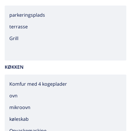
parkeringsplads
terrasse
grill
KØKKEN
Komfur med 4 kogeplader
ovn
mikroovn
køleskab
Opvaskemaskine