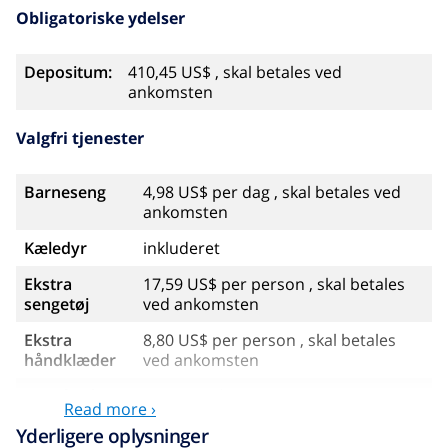
Obligatoriske ydelser
Depositum:
410,45 US$ , skal betales ved
ankomsten
Valgfri tjenester
Barneseng
4,98 US$ per dag , skal betales ved
ankomsten
Kæledyr
inkluderet
Ekstra
17,59 US$ per person , skal betales
sengetøj
ved ankomsten
Ekstra
8,80 US$ per person , skal betales
håndklæder
ved ankomsten
Sen checkout
113,75 US$
Read more ›
Ekstra
baseret på energiforbruget
Yderligere oplysninger