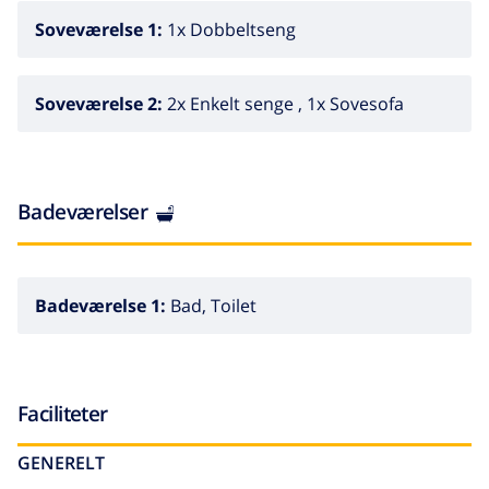
Nærliggende attraktioner: Waterworld Lloret de mar 4
Soveværelse 1:
1x Dobbeltseng
km, Marine Land Blanes 13 km, Jardin Santa Clothilde
100 m. Unge grupper kun på forespørgsel.
Soveværelse 2:
2x Enkelt senge , 1x Sovesofa
Badeværelser
Badeværelse 1:
Bad, Toilet
Faciliteter
GENERELT