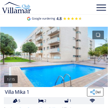
4.8
★★★★★
★★★★★
Google vurdering
1
/
15
Villa Mika 1
Del
5
2
1