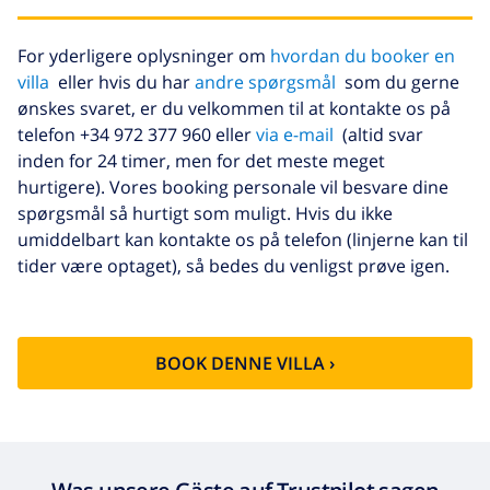
rengøring
(52,77 US$/HOUR)
Afbestillings
4.80% af det samlede beløb
For yderligere oplysninger om
hvordan du booker en
fond:
villa
eller hvis du har
andre spørgsmål
som du gerne
ønskes svaret, er du velkommen til at kontakte os på
telefon +34 972 377 960 eller
via e-mail
(altid svar
inden for 24 timer, men for det meste meget
hurtigere). Vores booking personale vil besvare dine
spørgsmål så hurtigt som muligt. Hvis du ikke
umiddelbart kan kontakte os på telefon (linjerne kan til
tider være optaget), så bedes du venligst prøve igen.
BOOK DENNE VILLA ›