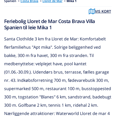
Spanien
>
Costa Brava
>
Lloret de Mar
>
Mika 1
VIS KORT
Feriebolig Lloret de Mar Costa Brava Villa
Spanien til leie Mika 1
Santa Clothilde 3 km fra Lloret de Mar: Komfortabelt
flerfamiliehus "Apt mika". Solrige beliggenhed ved
bakke, 300 m fra havet, 300 m fra stranden. Til
medbenyttelse: velplejet have, pool kantet
(01.06.-30.09.). Udendørs brus, terrasse, fælles garage
nr. 43. Indkøbsforretning 700 m, fødevarebutik 300 m,
supermarked 500 m, restaurant 100 m, busstoppested
300 m, togstation "Blanes" 6 km, sandstrand, badebugt
300 m. Golfbane 2 km, tennis 1 km, ridehal 2 km.
Nærliggende attraktioner: Waterworld Lloret de mar 4