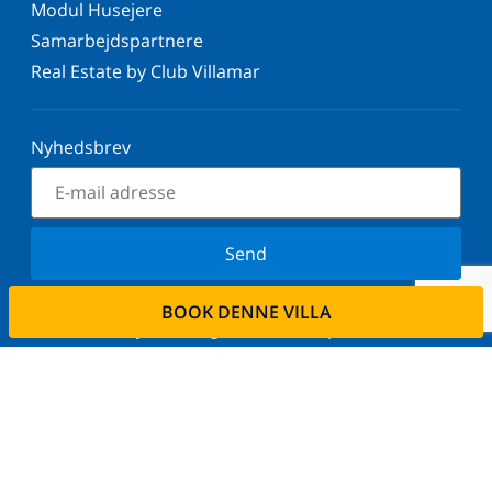
Modul Husejere
Samarbejdspartnere
Real Estate by Club Villamar
Nyhedsbrev
Send
Tilmeld dig vores nyhedsbrev og bliv orienteret om
BOOK DENNE VILLA
de seneste nyheder og tilbud. Vi respekterer dit
privatliv.
Lej din ejendom