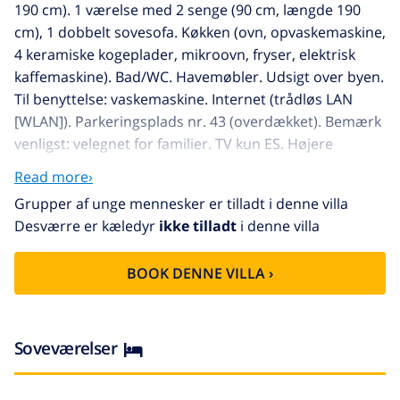
190 cm). 1 værelse med 2 senge (90 cm, længde 190
cm), 1 dobbelt sovesofa. Køkken (ovn, opvaskemaskine,
4 keramiske kogeplader, mikroovn, fryser, elektrisk
kaffemaskine). Bad/WC. Havemøbler. Udsigt over byen.
Til benyttelse: vaskemaskine. Internet (trådløs LAN
[WLAN]). Parkeringsplads nr. 43 (overdækket). Bemærk
venligst: velegnet for familier. TV kun ES. Højere
depositum for ungdomsgrupper, € 600 i kontanter.
Read more›
HUTG011364
Grupper af unge mennesker er tilladt i denne villa
Santa Clothilde 3 km fra Lloret de Mar: Komfortabelt
Desværre er kæledyr
ikke tilladt
i denne villa
flerfamiliehus "Apt mika". Solrige beliggenhed ved
bakke, 300 m fra havet, 300 m fra stranden. Til
BOOK DENNE VILLA ›
medbenyttelse: velplejet have, pool kantet
(01.06.-30.09.). Udendørs brus, terrasse, fælles garage
nr. 43. Indkøbsforretning 700 m, fødevarebutik 300 m,
supermarked 500 m, restaurant 100 m, busstoppested
Soveværelser
300 m, togstation "Blanes" 6 km, sandstrand, badebugt
300 m. Golfbane 2 km, tennis 1 km, ridehal 2 km.