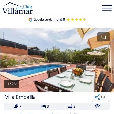
4.8
★★★★★
★★★★★
Google vurdering
1
/
23
Villa Emballia
Del
7
3
3