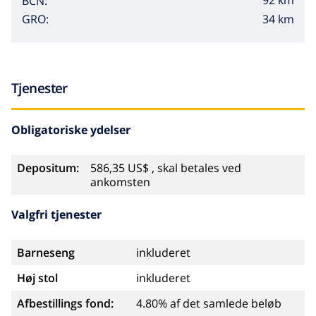
92 km
BCN:
34 km
GRO:
Tjenester
Obligatoriske ydelser
Depositum:
586,35 US$ , skal betales ved
ankomsten
Valgfri tjenester
Barneseng
inkluderet
Høj stol
inkluderet
Afbestillings fond:
4.80% af det samlede beløb