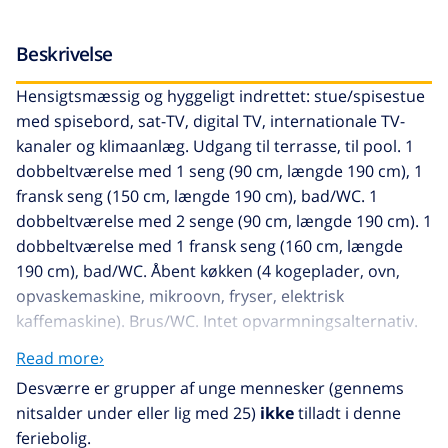
Beskrivelse
Hensigtsmæssig og hyggeligt indrettet: stue/spisestue
med spisebord, sat-TV, digital TV, internationale TV-
kanaler og klimaanlæg. Udgang til terrasse, til pool. 1
dobbeltværelse med 1 seng (90 cm, længde 190 cm), 1
fransk seng (150 cm, længde 190 cm), bad/WC. 1
dobbeltværelse med 2 senge (90 cm, længde 190 cm). 1
dobbeltværelse med 1 fransk seng (160 cm, længde
190 cm), bad/WC. Åbent køkken (4 kogeplader, ovn,
opvaskemaskine, mikroovn, fryser, elektrisk
kaffemaskine). Brus/WC. Intet opvarmningsalternativ.
Stor terrasse. Havemøbler, grill, liggestole. Udsigt over
Read more›
bjergene og byen. Til benyttelse: højstol, barneseng til
Desværre er grupper af unge mennesker (gennems
2 år, hårtørrer. Internet (trådløs LAN [WLAN], gratis).
nitsalder under eller lig med 25)
ikke
tilladt i denne
Bemærk venligst: velegnet for familier. TV kun ES, FR,
feriebolig.
DE. HUTG-020895