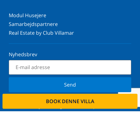
Modul Husejere
Samarbejdspartnere
Real Estate by Club Villamar
Nyhedsbrev
Send
Tilmeld dig vores nyhedsbrev og bliv orienteret om
BOOK DENNE VILLA
de seneste nyheder og tilbud. Vi respekterer dit
privatliv.