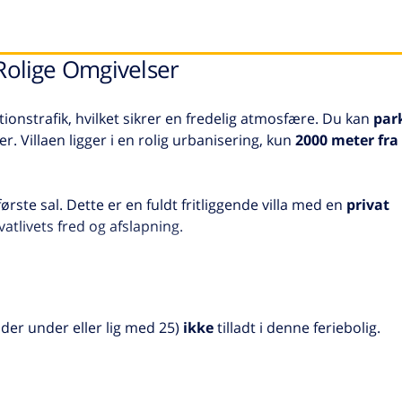
 Rolige Omgivelser
ionstrafik, hvilket sikrer en fredelig atmosfære. Du kan
park
. Villaen ligger i en rolig urbanisering, kun
2000 meter fra
ørste sal. Dette er en fuldt fritliggende villa med en
privat
vatlivets fred og afslapning.
lt
køkken
. Interiøret i Blossom er autentisk spansk, men i 
g atmosfære. Villaen byder på en
storslået udsigt
over Midde
er under eller lig med 25)
ikke
tilladt i denne feriebolig.
 har Blossom rigeligt med plads til at rumme hele familien