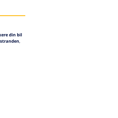
ere din bil
 stranden
,
god
lhavet,
. Du har