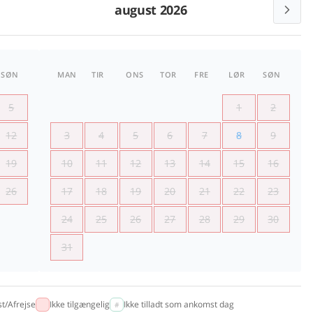
august 2026
SØN
MAN
TIR
ONS
TOR
FRE
LØR
SØN
5
1
2
12
3
4
5
6
7
8
9
19
10
11
12
13
14
15
16
26
17
18
19
20
21
22
23
24
25
26
27
28
29
30
31
t/Afrejse
Ikke tilgængelig
Ikke tilladt som ankomst dag