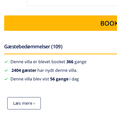
BOOK
Gæstebedømmelser (109)
Denne villa er blevet booket
366
gange
2404 gæster
har nydt denne villa.
Denne villa blev vist
56 gange
i dag
Læs mere ›