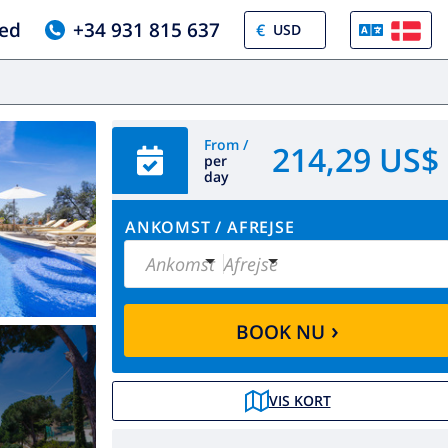
ed
+34 931 815 637
€
From /
214,29 US$
per
day
ANKOMST
/
AFREJSE
Ankomst
Afrejse
›
BOOK NU
VIS KORT