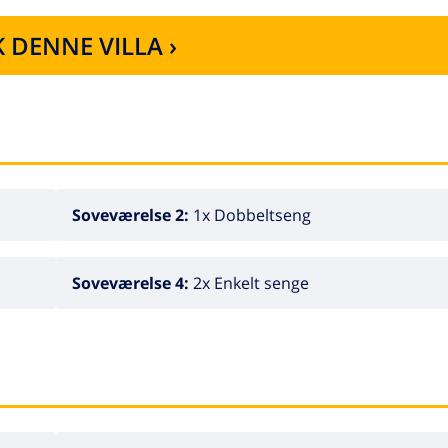
de den spanske sol. Swimmingpoolen er placeret på bagsiden 
 DENNE VILLA ›
 af den store personlige plads, der tilbydes. Her kan du virk
ng.
se i sig selv. Det autentiske spanske design kombineret med 
 søger både komfort og kultur. Den rummelige indretning og
Soveværelse 2:
1x Dobbeltseng
for at nyde deres ophold fuldt ud. Uanset om du ønsker at ti
 lokale omgivelser, tilbyder Blossom alt, hvad du har brug fo
Soveværelse 4:
2x Enkelt senge