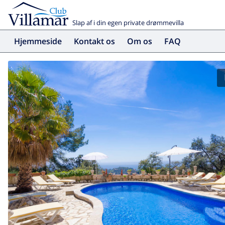
Slap af i din egen private drømmevilla
Hjemmeside
Kontakt os
Om os
FAQ