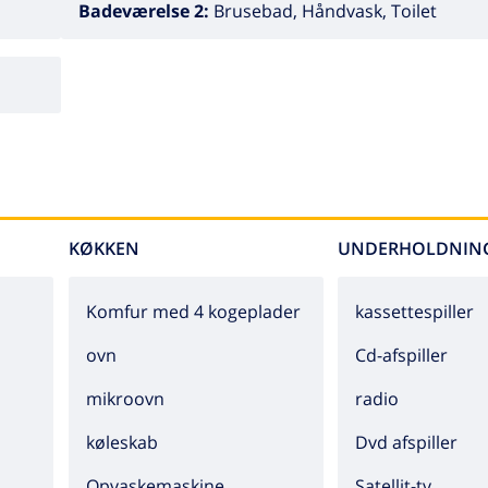
Badeværelse 2:
Brusebad, Håndvask, Toilet
KØKKEN
UNDERHOLDNIN
Komfur med 4 kogeplader
kassettespiller
ovn
cd-afspiller
mikroovn
radio
køleskab
dvd afspiller
Opvaskemaskine
Satellit-tv