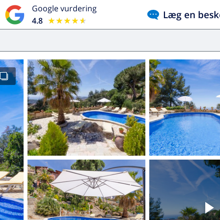
Google vurdering
Læg en besk
4.8
★★★★★
★★★★★