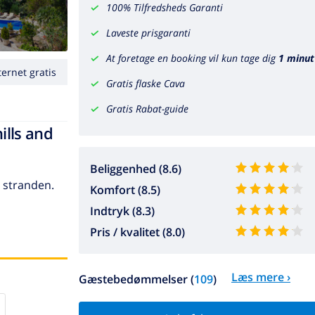
100% Tilfredsheds Garanti
Laveste prisgaranti
At foretage en booking vil kun tage dig
1 minut
ternet gratis
Gratis flaske Cava
Gratis Rabat-guide
ills and
Beliggenhed (8.6)
a stranden.
Komfort (8.5)
Indtryk (8.3)
Pris / kvalitet (8.0)
Læs mere ›
Gæstebedømmelser (
109
)