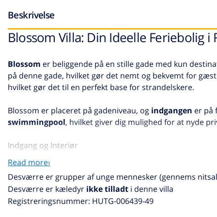
Beskrivelse
Blossom Villa: Din Ideelle Feriebolig i
Blossom
er beliggende på en stille gade med kun destinat
på denne gade, hvilket gør det nemt og bekvemt for gæster
hvilket gør det til en perfekt base for strandelskere.
Blossom er placeret på gadeniveau, og
indgangen
er på f
swimmingpool
, hvilket giver dig mulighed for at nyde pri
Indgang og Interiør
Ved indgangen finder du en hyggelig
stue
og et funktione
Read more›
vedligeholdelsestilstand, hvilket giver en unik og farveri
Desværre er grupper af unge mennesker (gennems nitsald
hvilket gør opholdet endnu mere mindeværdigt.
Desværre er kæledyr
ikke tilladt
i denne villa
Registreringsnummer: HUTG-006439-49
Faciliteter og Udendørsområde
Med et samlet boligareal på 82 m2 og en grund på 891 m2,