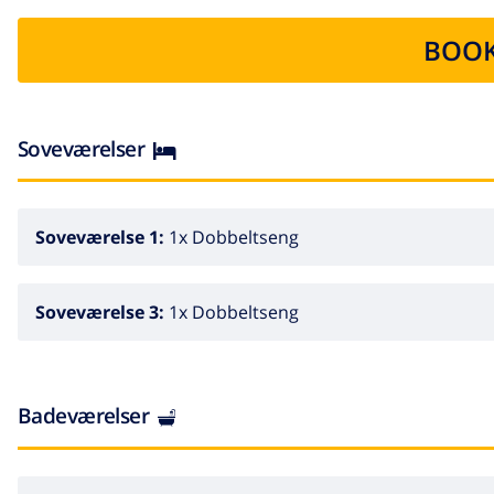
adgang til en
naturlig have
, hvor du kan slappe af og ny
BOOK
hvilket giver et privat område til at nyde udendørslivet.
Dette ferieophold er særligt velegnet til familier på grund
det autentiske Spanien i en afslappende og fredfyldt setti
Soveværelser
Beskrivelse af Indkvartering
Blossom Villa er ikke blot en feriebolig, men en oplevel
bekvemmeligheder gør det til et ideelt valg for dem, der
Soveværelse 1:
1x Dobbeltseng
udendørs faciliteter sikrer, at alle gæster har mulighed 
ved poolen, tage en kort tur til stranden eller udforske de
Soveværelse 3:
1x Dobbeltseng
mindeværdig ferie.
Badeværelser