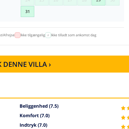
31
t/Afrejse
Ikke tilgængelig
Ikke tilladt som ankomst dag
 DENNE VILLA ›
Beliggenhed
(7.5)
Komfort
(7.0)
Indtryk
(7.0)