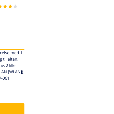
ærelse med 1
til altan.
. 2 lille
 LAN [WLAN]).
7-061