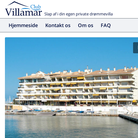
Slap af i din egen private drømmevilla
Hjemmeside
Kontakt os
Om os
FAQ