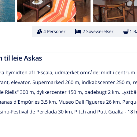
4 Personer
2 Soveværelser
1 B
 til leie Askas
km fra bymidten af L'Escala, udmærket område: midt i centrum
taurant, elevator. Supermarked 260 m, indkøbscenter 250 m, r
de Riells" 300 m, dykkercenter 150 m, badebugt 2 km. Lystb
manas d'Empùries 3.5 km, Museo Dalí Figueres 26 km, Parqu
no-Festival de Perelada 30 km, Pitch and Putt Gualta - 18 