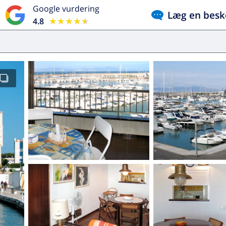
Google vurdering
Læg en besk
4.8
★★★★★
★★★★★