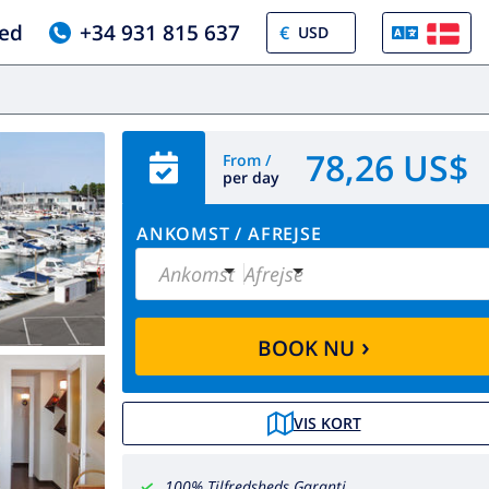
ed
+34 931 815 637
€
78,26 US$
From /
per day
ANKOMST
/
AFREJSE
Ankomst
Afrejse
›
BOOK NU
VIS KORT
100% Tilfredsheds Garanti