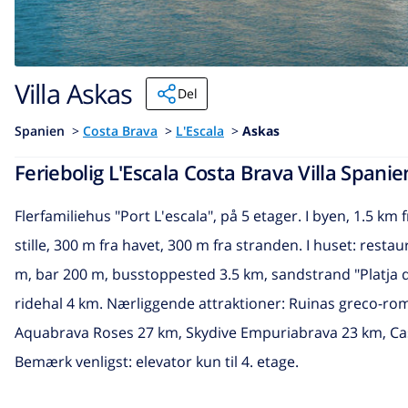
Villa Askas
Del
Spanien
>
Costa Brava
>
L'Escala
>
Askas
Feriebolig L'Escala Costa Brava Villa Spanien
Flerfamiliehus "Port L'escala", på 5 etager. I byen, 1.5 
stille, 300 m fra havet, 300 m fra stranden. I huset: res
m, bar 200 m, busstoppested 3.5 km, sandstrand "Platja 
ridehal 4 km. Nærliggende attraktioner: Ruinas greco-ro
Aquabrava Roses 27 km, Skydive Empuriabrava 23 km, Casi
Bemærk venligst: elevator kun til 4. etage.