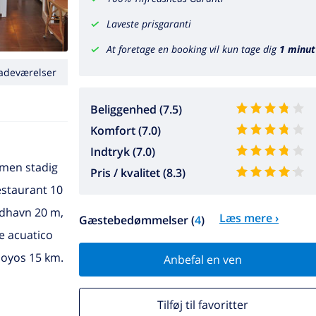
Laveste prisgaranti
At foretage en booking vil kun tage dig
1 minut
adeværelser
Beliggenhed (7.5)
Komfort (7.0)
Indtryk (7.0)
 men stadig
Pris / kvalitet (8.3)
estaurant 10
ådhavn 20 m,
Læs mere ›
Gæstebedømmelser (
4
)
e acuatico
hoyos 15 km.
Anbefal en ven
Tilføj til favoritter