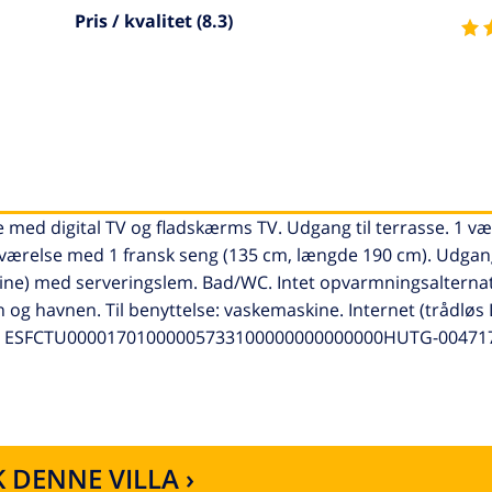
Pris / kvalitet
(8.3)
e med digital TV og fladskærms TV. Udgang til terrasse. 1 v
 værelse med 1 fransk seng (135 cm, længde 190 cm). Udgang 
ine) med serveringslem. Bad/WC. Intet opvarmningsalternativ
 og havnen. Til benyttelse: vaskemaskine. Internet (trådløs
4717 ESFCTU00001701000005733100000000000000HUTG-00471
 DENNE VILLA ›