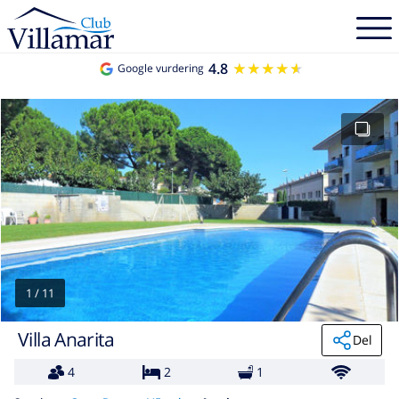
4.8
★★★★★
★★★★★
Google vurdering
1
/
11
Villa Anarita
Del
4
2
1