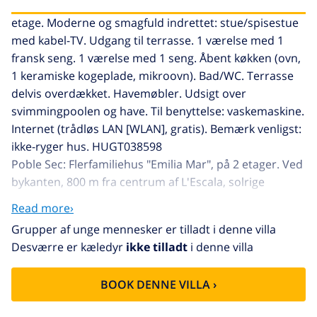
etage. Moderne og smagfuld indrettet: stue/spisestue
med kabel-TV. Udgang til terrasse. 1 værelse med 1
fransk seng. 1 værelse med 1 seng. Åbent køkken (ovn,
1 keramiske kogeplade, mikroovn). Bad/WC. Terrasse
delvis overdækket. Havemøbler. Udsigt over
svimmingpoolen og have. Til benyttelse: vaskemaskine.
Internet (trådløs LAN [WLAN], gratis). Bemærk venligst:
ikke-ryger hus. HUGT038598
Poble Sec: Flerfamiliehus "Emilia Mar", på 2 etager. Ved
bykanten, 800 m fra centrum af L'Escala, solrige
beliggenhed, udmærket område: midt i centrum men
Read more›
stadig stille, 500 m fra havet, 500 m fra stranden. Til
Grupper af unge mennesker er tilladt i denne villa
medbenyttelse: have i forskellige niveauer græsplæne
Desværre er kæledyr
ikke tilladt
i denne villa
og træer, pool kantet (01.05.-30.10.). I huset:
aircondition. (ekstra). Fælles garage nr. 15 (ekstra).
BOOK DENNE VILLA ›
Supermarked, restaurant, bageri, café 60 m,
sandstrand "Platja de Riells" 500 m. Nærliggende