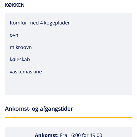
KØKKEN
Komfur med 4 kogeplader
ovn
mikroovn
køleskab
vaskemaskine
Ankomst- og afgangstider
Ankomst:
Fra 16:00 før 19:00