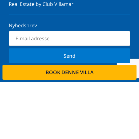
Real Estate by Club Villamar
Nyhedsbrev
Send
Tilmeld dig vores nyhedsbrev og bliv orienteret om
BOOK DENNE VILLA
de seneste nyheder og tilbud. Vi respekterer dit
privatliv.
Lej din ejendom
Ønsker De at udleje deres bolig via os?