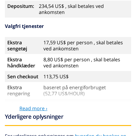
Depositum:
234,54 US$ , skal betales ved
ankomsten
Valgfri tjenester
Ekstra
17,59 US$ per person , skal betales
sengetøj
ved ankomsten
Ekstra
8,80 US$ per person , skal betales
håndklæder
ved ankomsten
Sen checkout
113,75 US$
Ekstra
baseret på energiforbruget
rengøring
(52,77 US$/HOUR)
Afbestillings
4.80% af det samlede beløb
Read more ›
fond:
Yderligere oplysninger
For yderligere oplysninger om
hvordan du booker en