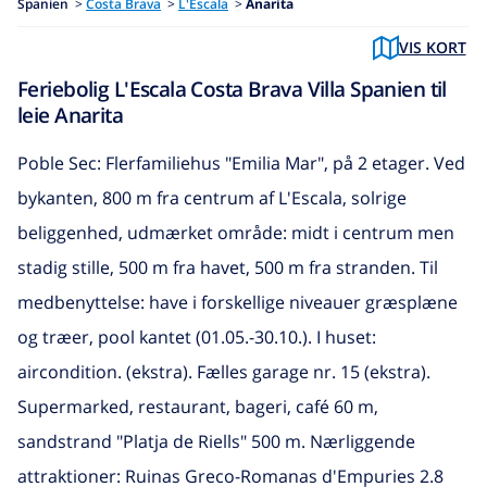
Spanien
>
Costa Brava
>
L'Escala
>
Anarita
VIS KORT
Feriebolig L'Escala Costa Brava Villa Spanien til
leie Anarita
Poble Sec: Flerfamiliehus "Emilia Mar", på 2 etager. Ved
bykanten, 800 m fra centrum af L'Escala, solrige
beliggenhed, udmærket område: midt i centrum men
stadig stille, 500 m fra havet, 500 m fra stranden. Til
medbenyttelse: have i forskellige niveauer græsplæne
og træer, pool kantet (01.05.-30.10.). I huset:
aircondition. (ekstra). Fælles garage nr. 15 (ekstra).
Supermarked, restaurant, bageri, café 60 m,
sandstrand "Platja de Riells" 500 m. Nærliggende
attraktioner: Ruinas Greco-Romanas d'Empuries 2.8