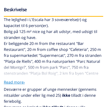
Beskrivelse
The lejlighed i L'Escala har 3 soveværelse(r) og
kapacitet til 6 person(er).
Bolig på 125 m² nice og har alt udstyr, med udsigt til
stranden og have.
Er beliggende 20 m from the restaurant "Bar
Restaurant", 20 m from coffee shop "Cafeteria", 250 m
fra supermarkedet "Supermercat", 270 m fra stranden
"Platja de Riells", 400 m fra naturparken "Parc Natural
del Montgrí", 500 m from park "Parc", 750 m fra
stenstranden "Platja Bol Roig", 2 km fra byen "Centre
històric de L'Escala", 2 km fra busstationen "Estació
Read more›
autobus Plaça de les Escoles", 12 km fra floden "Riu Ter
Desværre er grupper af unge mennesker (gennems
- Riu Fluvià", 13 km fra sø "Llacs de Ventalló", 21 km fra
nitsalder under eller lig med 25)
ikke
tilladt i denne
togstationen "Estació RENFE Flaçà", 25 km fra
feriebolig.
golfbanen "Golf de Pals", 29 km fra vandland