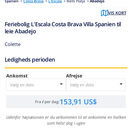
Spanien
>
Costa Brava
>
L'Escala
>
Riells Platja >
Abadejo
VIS KORT
Feriebolig L'Escala Costa Brava Villa Spanien til
leie Abadejo
Colette
Ledigheds perioden
Ankomst
Afrejse
Vælg en dato
Vælg en dato
153,91 US$
Fra
/
per dag
:
Udenfor højsæsonen er du velkommen til at ankomme en hvilken
som helst dag i ugen