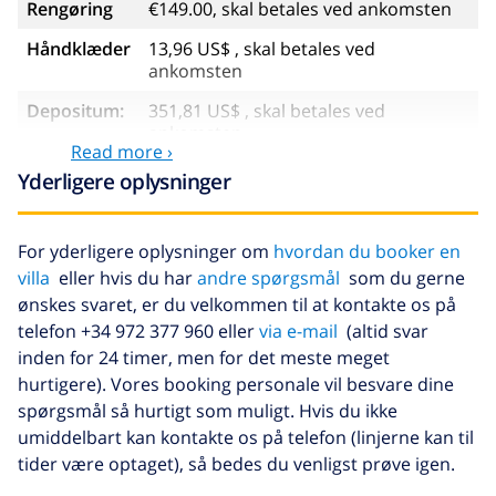
Rengøring
€149.00, skal betales ved ankomsten
Håndklæder
13,96 US$ , skal betales ved
ankomsten
Depositum:
351,81 US$ , skal betales ved
ankomsten
Read more ›
Yderligere oplysninger
Valgfri tjenester
Barneseng
35,18 US$
For yderligere oplysninger om
hvordan du booker en
villa
eller hvis du har
andre spørgsmål
som du gerne
Høj stol
35,18 US$
ønskes svaret, er du velkommen til at kontakte os på
Sen ankomst
58,64 US$ , skal betales ved
telefon +34 972 377 960 eller
via e-mail
(altid svar
ankomsten
inden for 24 timer, men for det meste meget
hurtigere). Vores booking personale vil besvare dine
Afbestillings
4.80% af det samlede beløb
fond:
spørgsmål så hurtigt som muligt. Hvis du ikke
umiddelbart kan kontakte os på telefon (linjerne kan til
tider være optaget), så bedes du venligst prøve igen.