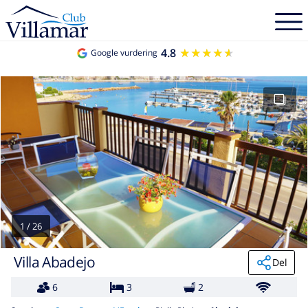
4.8
★★★★★
★★★★★
Google vurdering
1
/
26
Villa Abadejo
Del
6
3
2