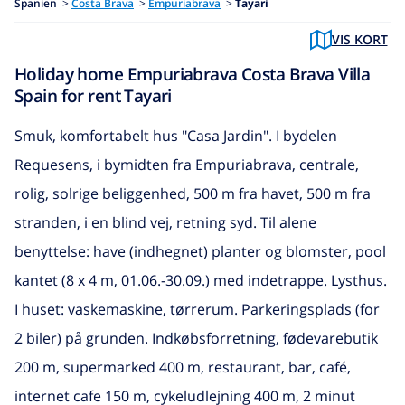
Spanien
>
Costa Brava
>
Empuriabrava
>
Tayari
VIS KORT
Holiday home Empuriabrava Costa Brava Villa
Spain for rent Tayari
Smuk, komfortabelt hus "Casa Jardin". I bydelen
Requesens, i bymidten fra Empuriabrava, centrale,
rolig, solrige beliggenhed, 500 m fra havet, 500 m fra
stranden, i en blind vej, retning syd. Til alene
benyttelse: have (indhegnet) planter og blomster, pool
kantet (8 x 4 m, 01.06.-30.09.) med indetrappe. Lysthus.
I huset: vaskemaskine, tørrerum. Parkeringsplads (for
2 biler) på grunden. Indkøbsforretning, fødevarebutik
200 m, supermarked 400 m, restaurant, bar, café,
internet cafe 150 m, cykeludlejning 400 m, 2 minut