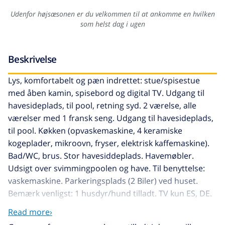
Udenfor højsæsonen er du velkommen til at ankomme en hvilken
som helst dag i ugen
Beskrivelse
Lys, komfortabelt og pæn indrettet: stue/spisestue
med åben kamin, spisebord og digital TV. Udgang til
havesideplads, til pool, retning syd. 2 værelse, alle
værelser med 1 fransk seng. Udgang til havesideplads,
til pool. Køkken (opvaskemaskine, 4 keramiske
kogeplader, mikroovn, fryser, elektrisk kaffemaskine).
Bad/WC, brus. Stor havesiddeplads. Havemøbler.
Udsigt over svimmingpoolen og have. Til benyttelse:
vaskemaskine. Parkeringsplads (2 Biler) ved huset.
Bemærk venligst: 1 husdyr/hund tilladt. TV kun ES, DE.
HUTG026263
Read more›
Smuk, komfortabelt hus "Casa Jardin". I bydelen