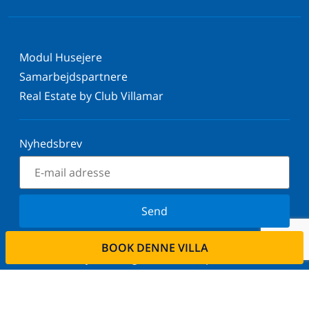
Modul Husejere
Samarbejdspartnere
Real Estate by Club Villamar
Nyhedsbrev
Send
Tilmeld dig vores nyhedsbrev og bliv orienteret om
BOOK DENNE VILLA
de seneste nyheder og tilbud. Vi respekterer dit
privatliv.