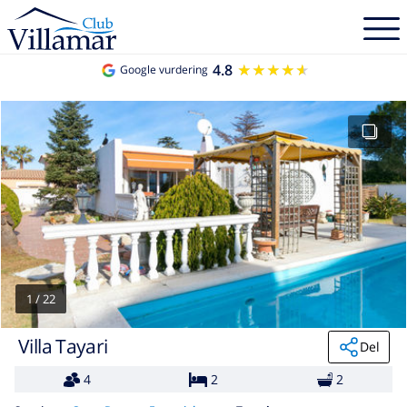
4.8
★★★★★
★★★★★
Google vurdering
1
/
22
Villa Tayari
Del
4
2
2