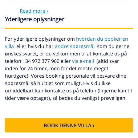
Kæledyr
inkluderet
Read more ›
Ekstra seng
11,73 US$ per dag , skal betales ved
Yderligere oplysninger
ankomsten
Ekstra
17,59 US$ per person , skal betales
For yderligere oplysninger om
hvordan du booker en
sengetøj
ved ankomsten
villa
eller hvis du har
andre spørgsmål
som du gerne
Ekstra
8,80 US$ per person , skal betales
ønskes svaret, er du velkommen til at kontakte os på
håndklæder
ved ankomsten
telefon +34 972 377 960 eller
via e-mail
(altid svar
inden for 24 timer, men for det meste meget
Sen checkout
113,75 US$
hurtigere). Vores booking personale vil besvare dine
Ekstra
baseret på energiforbruget
spørgsmål så hurtigt som muligt. Hvis du ikke
rengøring
(52,77 US$/HOUR)
umiddelbart kan kontakte os på telefon (linjerne kan til
tider være optaget), så bedes du venligst prøve igen.
Afbestillings
4.80% af det samlede beløb
fond:
BOOK DENNE VILLA ›