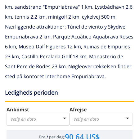
km, sandstrand "Empuriabrava" 1 km. Lystbådhavn 2.6
km, tennis 2.2 km, minigolf 2 km, cykelvej 500 m.
Nærliggende attraktioner: Túnel de viento y Skydive
Empuriabrava 2 km, Parque Acuático Aquabrava Roses
6 km, Museo Dalí Figueres 12 km, Ruinas de Empuries
23 km, Castillo Peralada Golf 18 km, Monasterio de
Sant Pere de Rodes 23 km. Nøgleoverrækkelsen finder
sted på kontoret Interhome Empuriabrava.
Ledigheds perioden
Ankomst
Afrejse
Vælg en dato
Vælg en dato
90,64 US$
Fra
/
per dag
: