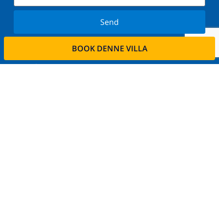
Send
Tilmeld dig vores nyhedsbrev og bliv orienteret om
BOOK DENNE VILLA
de seneste nyheder og tilbud. Vi respekterer dit
privatliv.
Lej din ejendom
Ønsker De at udleje deres bolig via os?
Læs mere