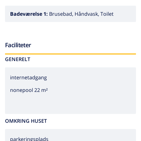
sted på kontoret Interhome Empuriabrava.
Badeværelse 1:
Brusebad, Håndvask, Toilet
Faciliteter
GENERELT
internetadgang
nonepool 22 m²
OMKRING HUSET
parkeringsplads