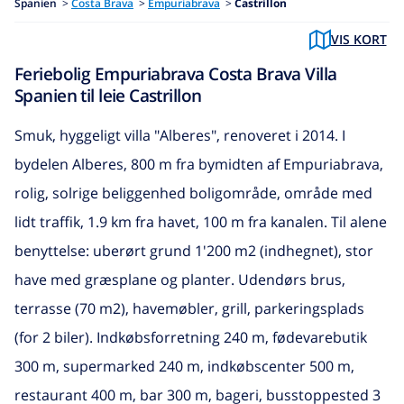
Spanien
>
Costa Brava
>
Empuriabrava
>
Castrillon
VIS KORT
Feriebolig Empuriabrava Costa Brava Villa
Spanien til leie Castrillon
Smuk, hyggeligt villa "Alberes", renoveret i 2014. I
bydelen Alberes, 800 m fra bymidten af Empuriabrava,
rolig, solrige beliggenhed boligområde, område med
lidt traffik, 1.9 km fra havet, 100 m fra kanalen. Til alene
benyttelse: uberørt grund 1'200 m2 (indhegnet), stor
have med græsplane og planter. Udendørs brus,
terrasse (70 m2), havemøbler, grill, parkeringsplads
(for 2 biler). Indkøbsforretning 240 m, fødevarebutik
300 m, supermarked 240 m, indkøbscenter 500 m,
restaurant 400 m, bar 300 m, bageri, busstoppested 3