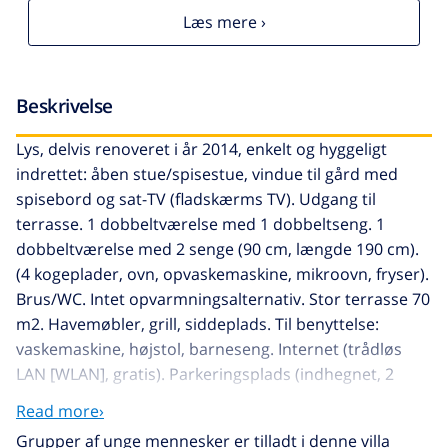
Læs mere ›
Beskrivelse
Lys, delvis renoveret i år 2014, enkelt og hyggeligt
indrettet: åben stue/spisestue, vindue til gård med
spisebord og sat-TV (fladskærms TV). Udgang til
terrasse. 1 dobbeltværelse med 1 dobbeltseng. 1
dobbeltværelse med 2 senge (90 cm, længde 190 cm).
(4 kogeplader, ovn, opvaskemaskine, mikroovn, fryser).
Brus/WC. Intet opvarmningsalternativ. Stor terrasse 70
m2. Havemøbler, grill, siddeplads. Til benyttelse:
vaskemaskine, højstol, barneseng. Internet (trådløs
LAN [WLAN], gratis). Parkeringsplads (indhegnet, 2
Biler). Bemærk venligst: velegnet for familier. Ikke-ryger
Read more›
hus. TV kun DE. HUTG016177
Grupper af unge mennesker er tilladt i denne villa