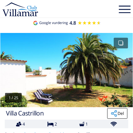
4.8
★★★★★
★★★★★
Google vurdering
1
/
25
Villa Castrillon
Del
4
2
1