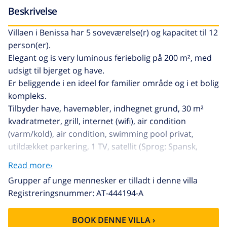
Beskrivelse
Villaen i Benissa har 5 soveværelse(r) og kapacitet til 12
person(er).
Elegant og is very luminous feriebolig på 200 m², med
udsigt til bjerget og have.
Er beliggende i en ideel for familier område og i et bolig
kompleks.
Tilbyder have, havemøbler, indhegnet grund, 30 m²
kvadratmeter, grill, internet (wifi), air condition
(varm/kold), air condition, swimming pool privat,
utildækket parkering, 1 TV, satellit (Sprog: Spansk,
Engelsk, Tysk, Fransk).
Read more›
Det amerikanske køkken med elektrisk, med service og
Grupper af unge mennesker er tilladt i denne villa
køleskab, mikroovn, ovn, fryser, vaskemaskine,
Registreringsnummer: AT-444194-A
tørretumbler, opvaskemaskine, tallerkner/bestik,
køkkentøj, kaffemaskine, brødrister, kedel og
BOOK DENNE VILLA ›
saftpresser.