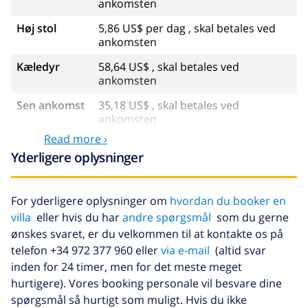
ankomsten
Høj stol
5,86 US$ per dag , skal betales ved
ankomsten
Kæledyr
58,64 US$ , skal betales ved
ankomsten
Sen ankomst
35,18 US$ , skal betales ved
ankomsten
Read more ›
Ekstra
17,59 US$ per person , skal betales
Yderligere oplysninger
sengetøj
ved ankomsten
Ekstra
8,80 US$ per person , skal betales
håndklæder
ved ankomsten
For yderligere oplysninger om
hvordan du booker en
villa
eller hvis du har
andre spørgsmål
som du gerne
Sen checkout
113,75 US$
ønskes svaret, er du velkommen til at kontakte os på
Ekstra
baseret på energiforbruget
telefon +34 972 377 960 eller
via e-mail
(altid svar
rengøring
(52,77 US$/HOUR)
inden for 24 timer, men for det meste meget
hurtigere). Vores booking personale vil besvare dine
Afbestillings
4.80% af det samlede beløb
fond:
spørgsmål så hurtigt som muligt. Hvis du ikke