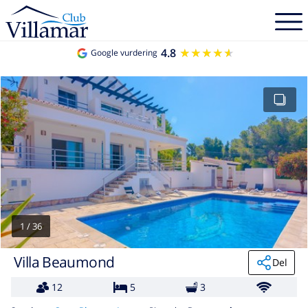
4.8
★★★★★
★★★★★
Google vurdering
1
/
36
Villa Beaumond
Del
12
5
3