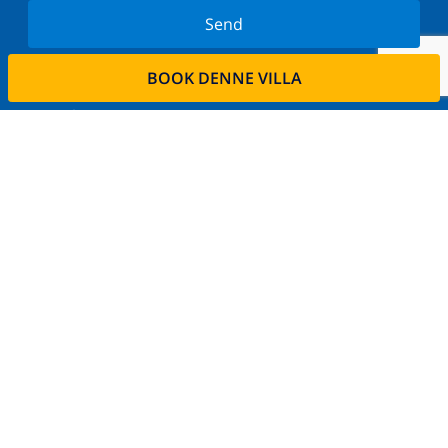
Send
Tilmeld dig vores nyhedsbrev og bliv orienteret om
BOOK DENNE VILLA
de seneste nyheder og tilbud. Vi respekterer dit
privatliv.
Lej din ejendom
Ønsker De at udleje deres bolig via os?
Læs mere