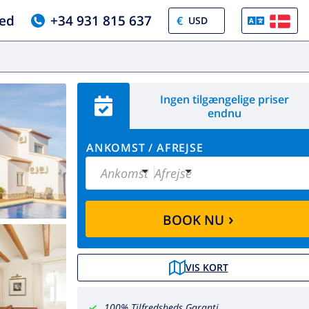
ed
+34 931 815 637
€
Ingen tilgængelige priser
endnu
ANKOMST
/
AFREJSE
Ankomst
Afrejse
›
BOOK NU
VIS KORT
100% Tilfredsheds Garanti