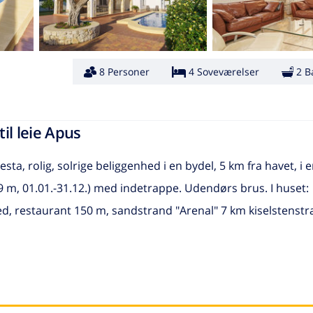
8 Personer
4 Soveværelser
2 B
til leie Apus
sta, rolig, solrige beliggenhed i en bydel, 5 km fra havet, i e
 9 m, 01.01.-31.12.) med indetrappe. Udendørs brus. I huset:
d, restaurant 150 m, sandstrand "Arenal" 7 km kiselstenst