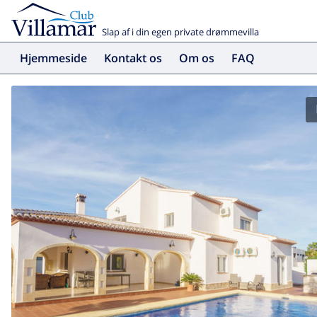
Slap af i din egen private drømmevilla
Hjemmeside
Kontakt os
Om os
FAQ