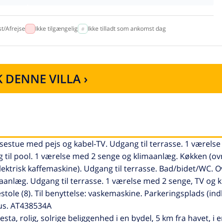
t/Afrejse
Ikke tilgængelig
Ikke tilladt som ankomst dag
 DENNE VILLA ›
sestue med pejs og kabel-TV. Udgang til terrasse. 1 værels
 til pool. 1 værelse med 2 senge og klimaanlæg. Køkken (ov
ektrisk kaffemaskine). Udgang til terrasse. Bad/bidet/WC. O
aanlæg. Udgang til terrasse. 1 værelse med 2 senge, TV og 
stole (8). Til benyttelse: vaskemaskine. Parkeringsplads (in
 hus. AT438534A
sta, rolig, solrige beliggenhed i en bydel, 5 km fra havet, i e