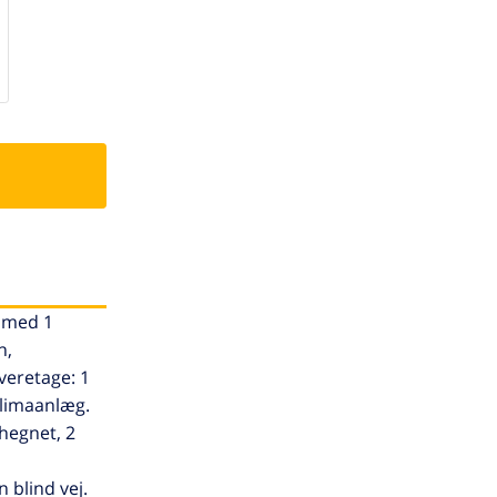
e med 1
n,
veretage: 1
klimaanlæg.
dhegnet, 2
n blind vej.