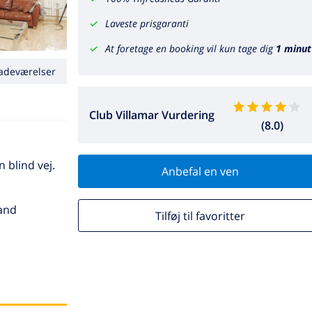
Laveste prisgaranti
At foretage en booking vil kun tage dig
1 minut
adeværelser
Club Villamar Vurdering
(8.0)
n blind vej.
Anbefal en ven
rand
Tilføj til favoritter