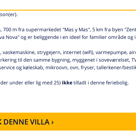
rson(er).
, 700 m fra supermarkedet "Mas y Mas", 5 km fra byen "Zent
a Nova" og er beliggende i en ideel for familier område og i 
 vaskemaskine, strygejern, internet (wifi), varmepumpe, air
arkering til den samme bygning, myggenet i soveværelset, TV, 
vice og køleskab, mikroovn, ovn, fryser, tallerkener/bestik
er under eller lig med 25)
ikke
tilladt i denne feriebolig.
 DENNE VILLA ›