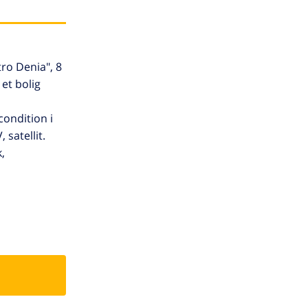
ro Denia", 8
et bolig
condition i
satellit.
,