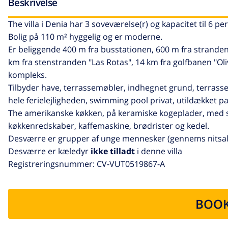
Beskrivelse
The villa i Denia har 3 soveværelse(r) og kapacitet til 6 pe
Bolig på 110 m² hyggelig og er moderne.
Er beliggende 400 m fra busstationen, 600 m fra stranden
km fra stenstranden "Las Rotas", 14 km fra golfbanen "Oliv
kompleks.
Tilbyder have, terrassemøbler, indhegnet grund, terrasse,
hele ferielejligheden, swimming pool privat, utildækket p
The amerikanske køkken, på keramiske kogeplader, med ser
køkkenredskaber, kaffemaskine, brødrister og kedel.
Desværre er grupper af unge mennesker (gennems nitsald
Desværre er kæledyr
ikke tilladt
i denne villa
Registreringsnummer: CV-VUT0519867-A
BOOK