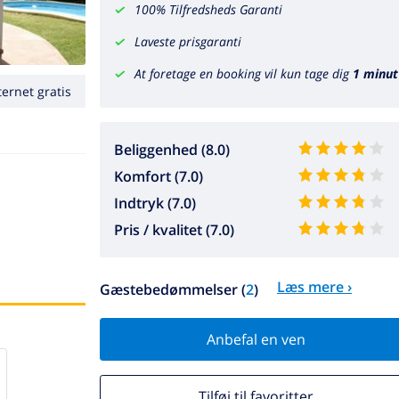
100% Tilfredsheds Garanti
Laveste prisgaranti
At foretage en booking vil kun tage dig
1 minut
ternet gratis
Beliggenhed (8.0)
Komfort (7.0)
Indtryk (7.0)
Pris / kvalitet (7.0)
Læs mere ›
Gæstebedømmelser (
2
)
Anbefal en ven
Tilføj til favoritter