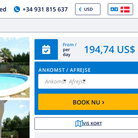
ed
+34 931 815 637
€
From /
194,74 US$
per
day
ANKOMST
/
AFREJSE
Ankomst
Afrejse
›
BOOK NU
VIS KORT