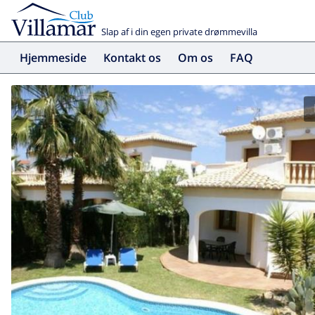
Slap af i din egen private drømmevilla
Hjemmeside
Kontakt os
Om os
FAQ