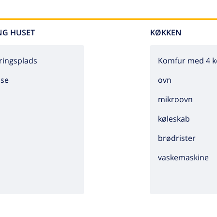
NG HUSET
KØKKEN
ringsplads
Komfur med 4 k
sse
ovn
mikroovn
køleskab
brødrister
vaskemaskine