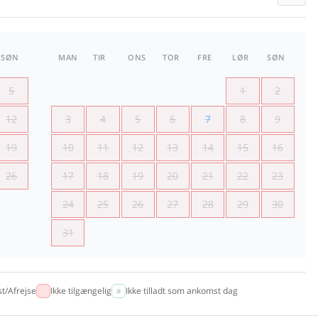
SØN
MAN
TIR
ONS
TOR
FRE
LØR
SØN
5
1
2
12
3
4
5
6
7
8
9
19
10
11
12
13
14
15
16
26
17
18
19
20
21
22
23
24
25
26
27
28
29
30
31
t/Afrejse
Ikke tilgængelig
Ikke tilladt som ankomst dag