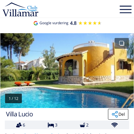
4.8
★★★★★
★★★★★
Google vurdering
1
/
12
Villa Lucio
Del
6
3
2