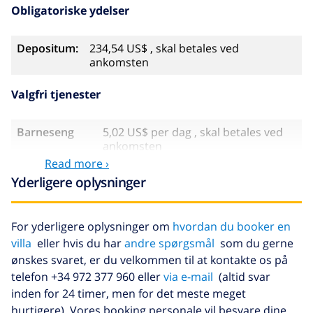
Obligatoriske ydelser
Depositum:
234,54 US$ , skal betales ved
ankomsten
Valgfri tjenester
Barneseng
5,02 US$ per dag , skal betales ved
ankomsten
Read more ›
Høj stol
3,34 US$ per dag , skal betales ved
Yderligere oplysninger
ankomsten
Klimaanlæg
inkluderet
For yderligere oplysninger om
hvordan du booker en
Sen ankomst
58,64 US$ , skal betales ved
villa
eller hvis du har
andre spørgsmål
som du gerne
ankomsten
ønskes svaret, er du velkommen til at kontakte os på
Afbestillings
4.80% af det samlede beløb
telefon +34 972 377 960 eller
via e-mail
(altid svar
fond:
inden for 24 timer, men for det meste meget
hurtigere). Vores booking personale vil besvare dine