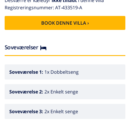
Desværre er kæledyr
ikke tilladt
i denne villa
køleskab, mikroovn, ovn, tallerkener/bestik,
Registreringsnummer: AT-433519-A
køkkenredskaber, kaffemaskine, brødrister og
saftpresser.
BOOK DENNE VILLA ›
Soveværelser
Soveværelse 1:
1x Dobbeltseng
Soveværelse 2:
2x Enkelt senge
Soveværelse 3:
2x Enkelt senge