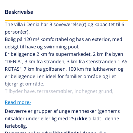
Beskrivelse
The villa i Denia har 3 soveværelse(r) og kapacitet til 6
person(er).
Bolig på 120 m² komfortabel og has an exterior, med
udsigt til have og swimming pool.
Er beliggende 2 km fra supermarkedet, 2 km fra byen
"DENIA", 3 km fra stranden, 3 km fra stenstranden "LAS
ROTAS", 7 km fra golfbanen, 100 km fra lufthavnen og
er beliggende i en ideel for familier område og i et
bjergrigt område.
Tilbyder have, terrassemøbler, indhegnet grund,
terrasse, vaskemaskine, grill, kamin, strygejern,
Read more›
internet (wifi), aircondition i stuen, swimming pool
Desværre er grupper af unge mennesker (gennems
privat, overdækket parkering, TV, satellit (Sprog:
nitsalder under eller lig med 25)
ikke
tilladt i denne
Spansk, Engelsk, Tysk, Fransk).
feriebolig.
The amerikanske køkken, på gas, med service og