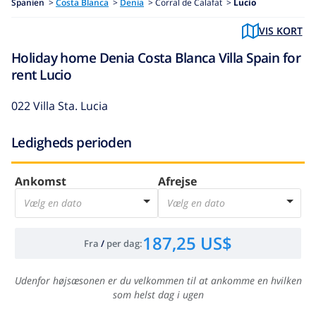
Spanien
>
Costa Blanca
>
Denia
>
Corral de Calafat >
Lucio
VIS KORT
Holiday home Denia Costa Blanca Villa Spain for
rent Lucio
022 Villa Sta. Lucia
Ledigheds perioden
Ankomst
Afrejse
Vælg en dato
Vælg en dato
187,25 US$
Fra
/
per dag
:
Udenfor højsæsonen er du velkommen til at ankomme en hvilken
som helst dag i ugen