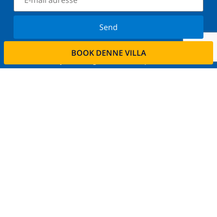
Send
Tilmeld dig vores nyhedsbrev og bliv orienteret om
BOOK DENNE VILLA
de seneste nyheder og tilbud. Vi respekterer dit
privatliv.
Lej din ejendom
Ønsker De at udleje deres bolig via os?
Læs mere