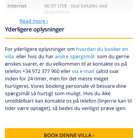
Internet
46,91 US$ , skal betales ved
ankomsten
Read more ›
Vand
inkluderet
Yderligere oplysninger
El
inkluderet
Gas
inkluderet
For yderligere oplysninger om
hvordan du booker en
villa
eller hvis du har
andre spørgsmål
som du gerne
Sen ankomst
58,64 US$ , skal betales ved
ankomsten
ønskes svaret, er du velkommen til at kontakte os på
telefon +34 972 377 960 eller
via e-mail
(altid svar
Ekstra
17,59 US$ per person , skal betales
inden for 24 timer, men for det meste meget
sengetøj
ved ankomsten
hurtigere). Vores booking personale vil besvare dine
Ekstra
8,80 US$ per person , skal betales
spørgsmål så hurtigt som muligt. Hvis du ikke
håndklæder
ved ankomsten
umiddelbart kan kontakte os på telefon (linjerne kan til
tider være optaget), så bedes du venligst prøve igen.
Sen checkout
113,75 US$
Ekstra
baseret på energiforbruget
rengøring
(52,77 US$/HOUR)
BOOK DENNE VILLA ›
Afbestillings
4.80% af det samlede beløb