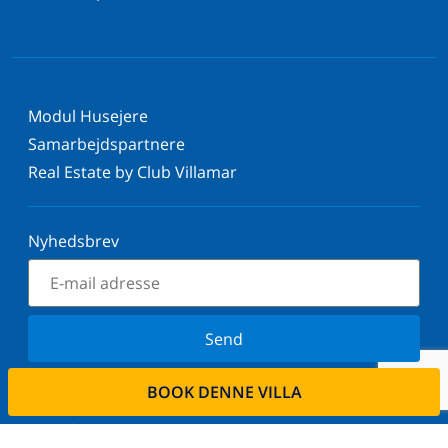
Modul Husejere
Samarbejdspartnere
Real Estate by Club Villamar
Nyhedsbrev
Send
Tilmeld dig vores nyhedsbrev og bliv orienteret om
BOOK DENNE VILLA
de seneste nyheder og tilbud. Vi respekterer dit
privatliv.