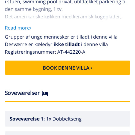
i stuen, swimming pool privat, utildækket parkering til
den samme bygning, 1 tv.
Det amerikanske køkken med keramisk kogeplader,
med service og køleskab, mikroovn, ovn, fryser,
Read more›
vaskemaskine, opvaskemaskine, køkkentøj,
Grupper af unge mennesker er tilladt i denne villa
kaffemaskine og brødrister.
Desværre er kæledyr
ikke tilladt
i denne villa
Registreringsnummer: AT-442220-A
BOOK DENNE VILLA ›
Soveværelser
Soveværelse 1:
1x Dobbeltseng