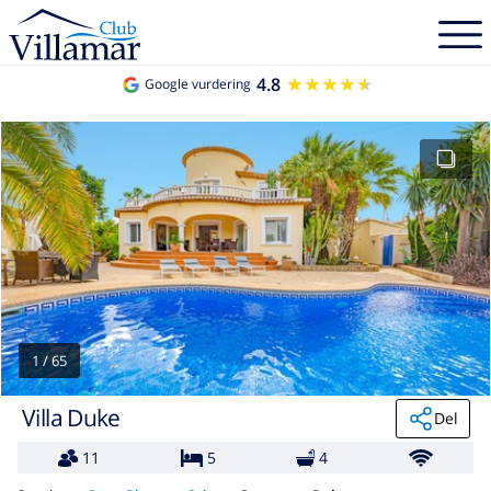
4.8
★★★★★
★★★★★
Google vurdering
1
/
65
Villa Duke
Del
11
5
4