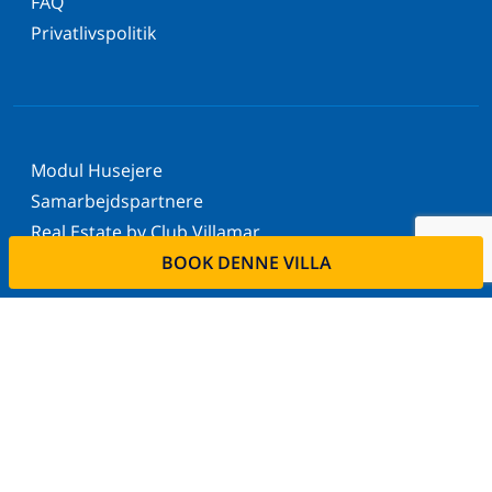
FAQ
Privatlivspolitik
Modul Husejere
Samarbejdspartnere
Real Estate by Club Villamar
BOOK DENNE VILLA
Nyhedsbrev
Send
Tilmeld dig vores nyhedsbrev og bliv orienteret om
de seneste nyheder og tilbud. Vi respekterer dit