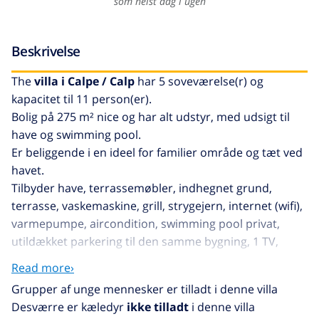
som helst dag i ugen
Beskrivelse
The
villa i Calpe / Calp
har 5 soveværelse(r) og
kapacitet til 11 person(er).
Bolig på 275 m² nice og har alt udstyr, med udsigt til
have og swimming pool.
Er beliggende i en ideel for familier område og tæt ved
havet.
Tilbyder have, terrassemøbler, indhegnet grund,
terrasse, vaskemaskine, grill, strygejern, internet (wifi),
varmepumpe, aircondition, swimming pool privat,
utildækket parkering til den samme bygning, 1 TV,
satellit (Sprog: Spansk, Engelsk, Tysk, Fransk, Russisk,
Read more›
Svensk, Norsk).
Grupper af unge mennesker er tilladt i denne villa
The køkken, med service og køleskab, mikroovn, ovn,
Desværre er kæledyr
ikke tilladt
i denne villa
fryser, opvaskemaskine, tallerkener/bestik,