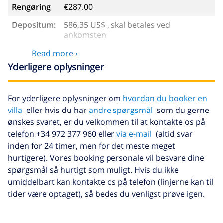
Rengøring
€287.00
Depositum:
586,35 US$ , skal betales ved
ankomsten
Read more ›
Valgfri tjenester
Yderligere oplysninger
Ekstra seng
14,07 US$ per dag
For yderligere oplysninger om
hvordan du booker en
Afbestillings fond:
4.80% af det samlede beløb
villa
eller hvis du har
andre spørgsmål
som du gerne
ønskes svaret, er du velkommen til at kontakte os på
telefon +34 972 377 960 eller
via e-mail
(altid svar
inden for 24 timer, men for det meste meget
hurtigere). Vores booking personale vil besvare dine
spørgsmål så hurtigt som muligt. Hvis du ikke
umiddelbart kan kontakte os på telefon (linjerne kan til
tider være optaget), så bedes du venligst prøve igen.