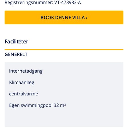
Registreringsnummer: VT-473983-A
køkkenredskaber, kaffemaskine, brødrister, kedel og
saftpresser.
BOOK DENNE VILLA ›
Faciliteter
GENERELT
internetadgang
Klimaanlæg
centralvarme
Egen swimmingpool 32 m²