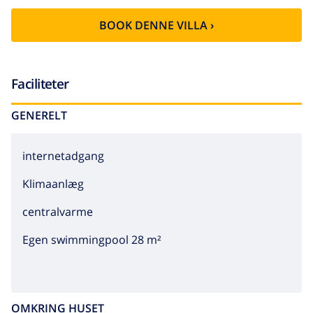
brødrister, kedel og saftpresser.
BOOK DENNE VILLA ›
Faciliteter
GENERELT
internetadgang
Klimaanlæg
centralvarme
Egen swimmingpool 28 m²
OMKRING HUSET