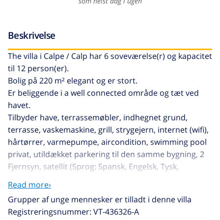
som helst dag i ugen
Beskrivelse
The villa i Calpe / Calp har 6 soveværelse(r) og kapacitet
til 12 person(er).
Bolig på 220 m² elegant og er stort.
Er beliggende i a well connected område og tæt ved
havet.
Tilbyder have, terrassemøbler, indhegnet grund,
terrasse, vaskemaskine, grill, strygejern, internet (wifi),
hårtørrer, varmepumpe, aircondition, swimming pool
privat, utildækket parkering til den samme bygning, 2
Fjernsyn, satellit (Sprog: Spansk, Engelsk, Tysk,
Hollandsk, Fransk, Norsk).
Read more›
The køkken, på keramiske kogeplader, med service og
Grupper af unge mennesker er tilladt i denne villa
køleskab, mikroovn, ovn, fryser, opvaskemaskine,
Registreringsnummer: VT-436326-A
tallerkener/bestik, køkkenredskaber, kaffemaskine,