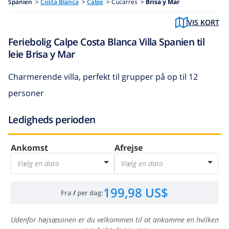
Spanien
>
Costa Blanca
>
Calpe
>
Cucarres >
Brisa y Mar
VIS KORT
Feriebolig Calpe Costa Blanca Villa Spanien til
leie Brisa y Mar
Charmerende villa, perfekt til grupper på op til 12
personer
Ledigheds perioden
Ankomst
Afrejse
Vælg en dato
Vælg en dato
199,98 US$
Fra
/
per dag
:
Udenfor højsæsonen er du velkommen til at ankomme en hvilken