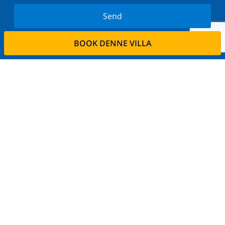
Send
Tilmeld dig vores nyhedsbrev og bliv orienteret om
BOOK DENNE VILLA
de seneste nyheder og tilbud. Vi respekterer dit
privatliv.
Lej din ejendom
Ønsker De at udleje deres bolig via os?
Læs mere