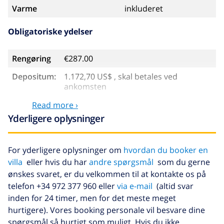
Varme
inkluderet
Obligatoriske ydelser
Rengøring
€287.00
Depositum:
1.172,70 US$ , skal betales ved
ankomsten
Read more ›
Valgfri tjenester
Yderligere oplysninger
Barneseng
4,69 US$ per dag
For yderligere oplysninger om
hvordan du booker en
Kæledyr
46,91 US$
villa
eller hvis du har
andre spørgsmål
som du gerne
Ekstra seng
14,07 US$ per dag
ønskes svaret, er du velkommen til at kontakte os på
telefon +34 972 377 960 eller
via e-mail
(altid svar
Afbestillings fond:
4.80% af det samlede beløb
inden for 24 timer, men for det meste meget
hurtigere). Vores booking personale vil besvare dine
spørgsmål så hurtigt som muligt. Hvis du ikke