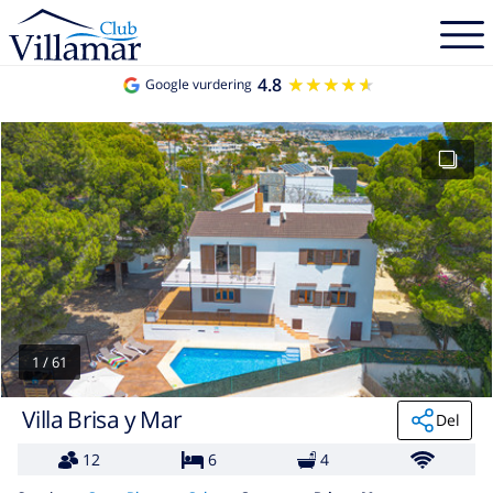
4.8
★★★★★
★★★★★
Google vurdering
1
/
61
Villa Brisa y Mar
Del
12
6
4