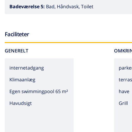
Badeværelse 5:
Bad, Håndvask, Toilet
Faciliteter
GENERELT
OMKRI
internetadgang
parke
Klimaanlæg
terra
Egen swimmingpool 65 m²
have
Havudsigt
grill