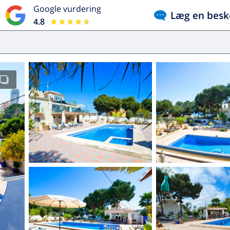
Google vurdering
Læg en besk
4.8
★★★★★
★★★★★