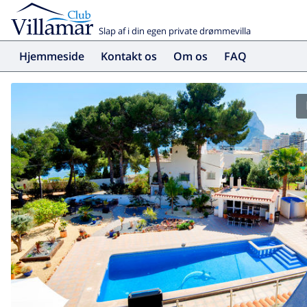
Slap af i din egen private drømmevilla
Hjemmeside
Kontakt os
Om os
FAQ