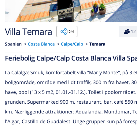
Villa Temara
Del
12
Spanien
>
Costa Blanca
>
Calpe/Calp
>
Temara
Feriebolig Calpe/Calp Costa Blanca Villa Spa
La Calalga: Smuk, komfortabelt villa "Mar y Monte", på 3 et
boligområde, område med lidt traffik, 300 m fra havet, 300
have, pool (13 x 5 m2, 01.01.-31.12.). Toilet i poolområde
grunden. Supermarked 900 m, restaurant, bar, café 550 m
km. Nærliggende attraktioner: Aqualandia, Mundomar, Ter
l'Algar, Castillo de Guadalest. Unge grupper kun på fores