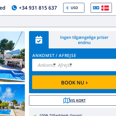
ed
+34 931 815 637
€
Ingen tilgængelige priser
endnu
ANKOMST
/
AFREJSE
Ankomst
Afrejse
›
BOOK NU
VIS KORT
100% Tilfredsheds Garanti