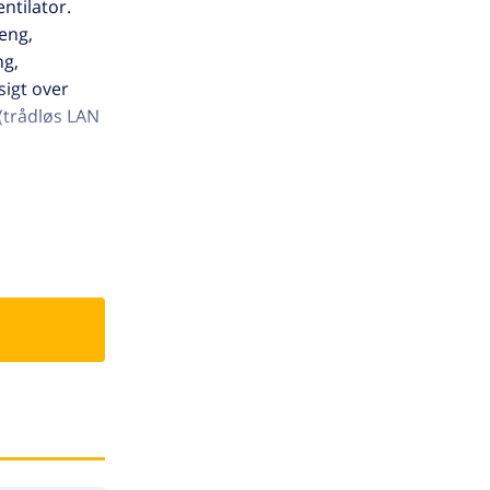
ntilator.
seng,
ng,
sigt over
 (trådløs LAN
ggenhed
uk, velplejet
s på
 golfbane 10
Fonts de