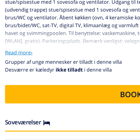
stue/spisestue med 1 sovesofa og ventilator. Udgang til te
(udvendig trappe) stue/spisestue med 1 sovesofa og ventil
brus/WC og ventilator. Åbent køkken (ovn, 4 keramiske k
brus/bidet/WC, sat-TV, digital TV, klimaanlæg og varmluft 
havet og svimmingpoolen. Til benyttelse: vaskemaskine, tø
[WLAN], gratis). Parkeringsplads. Bemærk venligst: velegne
La Calalga: Smuk, komfortabelt villa "Mar y Monte", på 3 et
Read more›
boligområde, område med lidt traffik, 300 m fra havet, 300
Grupper af unge mennesker er tilladt i denne villa
have, pool (13 x 5 m2, 01.01.-31.12.). Toilet i poolområde
Desværre er kæledyr
ikke tilladt
i denne villa
grunden. Supermarked 900 m, restaurant, bar, café 550 m
km. Nærliggende attraktioner: Aqualandia, Mundomar, Ter
l'Algar, Castillo de Guadalest. Unge grupper kun på fores
BOOK
Soveværelser