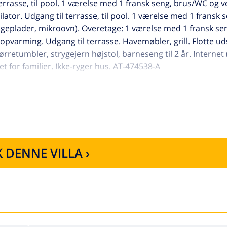
rrasse, til pool. 1 værelse med 1 fransk seng, brus/WC og ve
ator. Udgang til terrasse, til pool. 1 værelse med 1 fransk 
ogeplader, mikroovn). Overetage: 1 værelse med 1 fransk se
opvarming. Udgang til terrasse. Havemøbler, grill. Flotte ud
rretumbler, strygejern højstol, barneseng til 2 år. Internet
t for familier. Ikke-ryger hus. AT-474538-A
ager. I byen, 4 km fra bymidten af Calpe, rolig, solrige beli
 m fra stranden. Til alene benyttelse: grund (indhegnet), sm
t. I huset: trådløs LAN [WLAN], vaskemaskine. Parkeringsplad
, sandstrand "Playa de la Fosa" 550 m. Lystbådhavn 1.5 km,
ra Mítica, Terra Natura, Benidorm Palace (Benidorm), Les 
pørgsel.
 DENNE VILLA ›