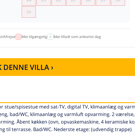
31
t/Afrejse
Ikke tilgængelig
Ikke tilladt som ankomst dag
 DENNE VILLA ›
r stue/spisestue med sat-TV, digital TV, klimaanlæg og varm
eng, bad/WC, klimaanlæg og varmluft opvarming. 2 værelse, 
arming. Åbent køkken (ovn, opvaskemaskine, 4 keramiske ko
 til terrasse. Bad/WC. Nederste etage: (udvendig trappe)