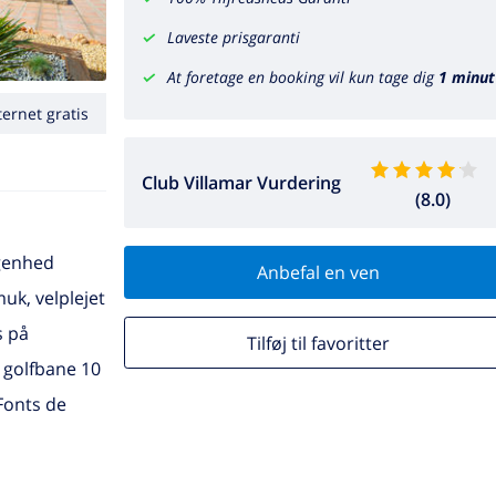
Laveste prisgaranti
At foretage en booking vil kun tage dig
1 minut
ternet gratis
Club Villamar Vurdering
(8.0)
ggenhed
Anbefal en ven
uk, velplejet
s på
Tilføj til favoritter
 golfbane 10
Fonts de