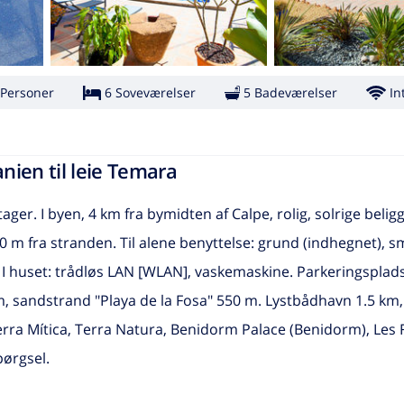
 Personer
6 Soveværelser
5 Badeværelser
In
nien til leie Temara
ager. I byen, 4 km fra bymidten af Calpe, rolig, solrige beli
 m fra stranden. Til alene benyttelse: grund (indhegnet), sm
t. I huset: trådløs LAN [WLAN], vaskemaskine. Parkeringsplad
, sandstrand "Playa de la Fosa" 550 m. Lystbådhavn 1.5 km,
ra Mítica, Terra Natura, Benidorm Palace (Benidorm), Les 
pørgsel.