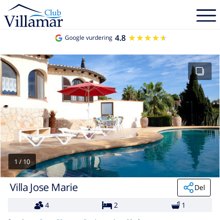
4.8
★★★★★
★★★★★
Google vurdering
1
/
10
Villa Jose Marie
Del
4
2
1