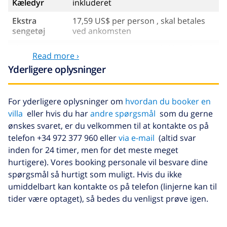
Kæledyr
inkluderet
Ekstra
17,59 US$ per person , skal betales
sengetøj
ved ankomsten
Ekstra
8,80 US$ per person , skal betales
Read more ›
håndklæder
ved ankomsten
Yderligere oplysninger
Sen checkout
113,75 US$
Ekstra
baseret på energiforbruget
For yderligere oplysninger om
hvordan du booker en
rengøring
(52,77 US$/HOUR)
villa
eller hvis du har
andre spørgsmål
som du gerne
Afbestillings
4.80% af det samlede beløb
ønskes svaret, er du velkommen til at kontakte os på
fond:
telefon +34 972 377 960 eller
via e-mail
(altid svar
inden for 24 timer, men for det meste meget
hurtigere). Vores booking personale vil besvare dine
spørgsmål så hurtigt som muligt. Hvis du ikke
umiddelbart kan kontakte os på telefon (linjerne kan til
tider være optaget), så bedes du venligst prøve igen.