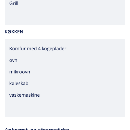
grill
KØKKEN
Komfur med 4 kogeplader
ovn
mikroovn
køleskab
vaskemaskine
Ankomst- og afgangstider