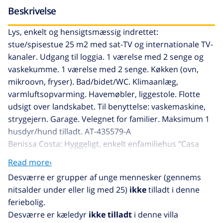
Beskrivelse
Lys, enkelt og hensigtsmæssig indrettet:
stue/spisestue 25 m2 med sat-TV og internationale TV-
kanaler. Udgang til loggia. 1 værelse med 2 senge og
vaskekumme. 1 værelse med 2 senge. Køkken (ovn,
mikroovn, fryser). Bad/bidet/WC. Klimaanlæg,
varmluftsopvarming. Havemøbler, liggestole. Flotte
udsigt over landskabet. Til benyttelse: vaskemaskine,
strygejern. Garage. Velegnet for familier. Maksimum 1
husdyr/hund tilladt. AT-435579-A
Benissa Costa: Hyggeligt, enkelt enfamiliehus "Casa
Jose Marie". 5.9 km fra centrum af Moraira, 10.1 km fra
Read more›
bymidten af Calpe, i distriktet Buenavista, rolig, solrige
Desværre er grupper af unge mennesker (gennems
beliggenhed boligområde, 1.8 km fra havet, i en blind
nitsalder under eller lig med 25)
ikke
tilladt i denne
vej. Til alene benyttelse: grund 650 m2, have i
feriebolig.
forskellige niveauer, pool (10 x 4 m, 01.01.-31.12.).
Desværre er kæledyr
ikke tilladt
i denne villa
Udendørs brus, poolhus, havemøbler, grill. I huset: